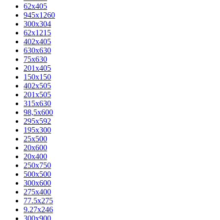
62х405
945x1260
300x304
62x1215
402x405
630x630
75x630
201x405
150x150
402x505
201x505
315x630
98,5х600
295x592
195х300
25x500
20х600
20х400
250x750
500x500
300x600
275x400
77.5х275
9.27x246
300x900