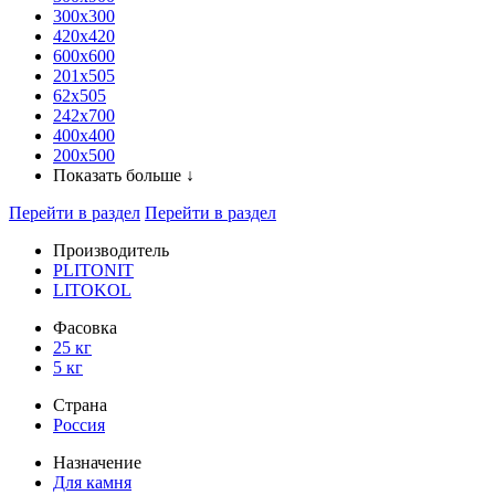
300x300
420х420
600х600
201х505
62х505
242х700
400х400
200х500
Показать больше ↓
Перейти в раздел
Перейти в раздел
Производитель
PLITONIT
LITOKOL
Фасовка
25 кг
5 кг
Страна
Россия
Назначение
Для камня