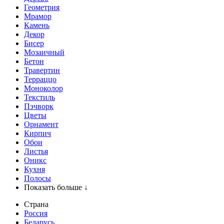
Геометрия
Мрамор
Камень
Декор
Бисер
Мозаичный
Бетон
Травертин
Терраццо
Моноколор
Текстиль
Пэчворк
Цветы
Орнамент
Кирпич
Обои
Листья
Оникс
Кухня
Полосы
Показать больше ↓
Страна
Россия
Беларусь