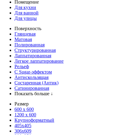
Помещение
Для кухни
Для ванной
Для улицы
Поверхность
Глянцевая
Матовая
Полированная
Структурированная
Лаппатированная
Легкое лаппатирование
Рельеф
С Sugar-эффектом
Антискользящая
Состаренная (Антик)
Сатинированная
Показать больше ↓
Размер
600 х 600
1200 х 600
Крупноформатный
405x405
306x609