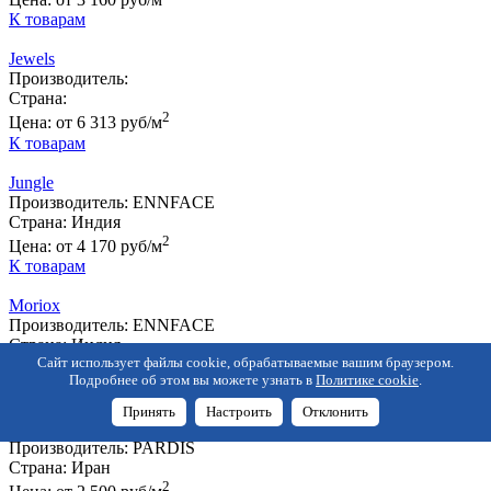
К товарам
Jewels
Производитель:
Страна:
2
Цена:
от 6 313 руб/м
К товарам
Jungle
Производитель:
ENNFACE
Страна:
Индия
2
Цена:
от 4 170 руб/м
К товарам
Moriox
Производитель:
ENNFACE
Страна:
Индия
2
Сайт использует файлы cookie, обрабатываемые вашим браузером.
Цена:
от 3 450 руб/м
Подробнее об этом вы можете узнать в
Политике cookie
.
К товарам
Принять
Настроить
Отклонить
Vido
Производитель:
PARDIS
Страна:
Иран
2