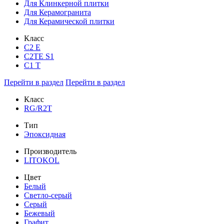
Для Клинкерной плитки
Для Керамогранита
Для Керамической плитки
Класс
С2 Е
C2TE S1
C1 T
Перейти в раздел
Перейти в раздел
Класс
RG/R2T
Тип
Эпоксидная
Производитель
LITOKOL
Цвет
Белый
Светло-серый
Серый
Бежевый
Графит