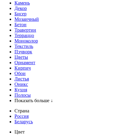
Камень
Декор
Бисер
Мозаичный
Бетон
Травертин
Терраццо
Моноколор
Текстиль
Пэчворк
Цветы
Орнамент
Кирпич
Обои
Листья
Оникс
Кухня
Полосы
Показать больше ↓
Страна
Россия
Беларусь
Цвет