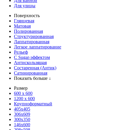
Для ванной
Для улицы
Поверхность
Глянцевая
Матовая
Полированная
Структурированная
Лаппатированная
Легкое лаппатирование
Рельеф
С Sugar-эффектом
Антискользящая
Состаренная (Антик)
Сатинированная
Показать больше ↓
Размер
600 х 600
1200 х 600
Крупноформатный
405x405
306x609
300x350
146x600
298x598