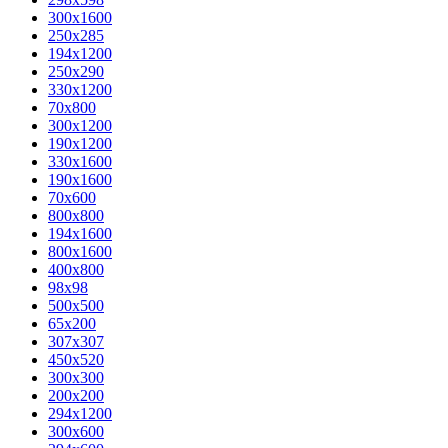
300x1600
250x285
194x1200
250x290
330x1200
70x800
300x1200
190x1200
330x1600
190x1600
70x600
800x800
194x1600
800x1600
400х800
98x98
500x500
65x200
307x307
450x520
300x300
200x200
294x1200
300x600