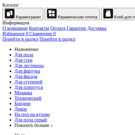
Каталог
Керамогранит
Керамическая плитка
Клей для п
Информация
О компании
Контакты
Оплата
Гарантии
Доставка
Избранное
0
Сравнение
0
Перейти в раздел
Перейти в раздел
Назначение
Для пола
Для стен
Для лестницы
Для фартука
Для фасада
Для ступеней
Для плинтуса
Мозаика
Технический
Бордюр
Декор
На пол на кухню
Для пола серый
Показать больше ↓