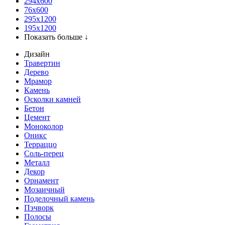
294x600
76х600
295х1200
195х1200
Показать больше ↓
Дизайн
Травертин
Дерево
Мрамор
Камень
Осколки камней
Бетон
Цемент
Моноколор
Оникс
Терраццо
Соль-перец
Металл
Декор
Орнамент
Мозаичный
Поделочный камень
Пэчворк
Полосы