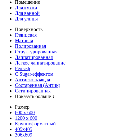
Помещение
Для кухни
Для ванной
Для улицы
Поверхность
Глянцевая
Матовая
Полированная
Структурированная
Лаппатированная
Легкое лаппатирование
Рельеф
С Sugar-эффектом
Антискользящая
Состаренная (Антик)
Сатинированная
Показать больше ↓
Размер
600 х 600
1200 х 600
Крупноформатный
405x405
306x609