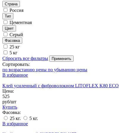
Страна
Россия
Тип
Цементная
Цвет
Серый
Фасовка
25 кг
5 кг
Сбросить все фильтры
Применить
Сортировать:
по возрастанию цены
по убыванию цены
В избранное
Клей усиленный с фиброволокном LITOFLEX K80 ECO
Цена:
525
руб/шт
Купить
Фасовка:
25 кг.
5 кг.
В избранное