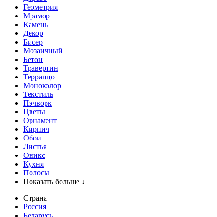
Геометрия
Мрамор
Камень
Декор
Бисер
Мозаичный
Бетон
Травертин
Терраццо
Моноколор
Текстиль
Пэчворк
Цветы
Орнамент
Кирпич
Обои
Листья
Оникс
Кухня
Полосы
Показать больше ↓
Страна
Россия
Беларусь