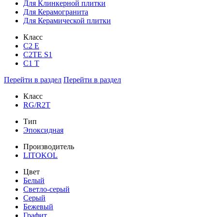
Для Клинкерной плитки
Для Керамогранита
Для Керамической плитки
Класс
С2 Е
C2TE S1
C1 T
Перейти в раздел
Перейти в раздел
Класс
RG/R2T
Тип
Эпоксидная
Производитель
LITOKOL
Цвет
Белый
Светло-серый
Серый
Бежевый
Графит