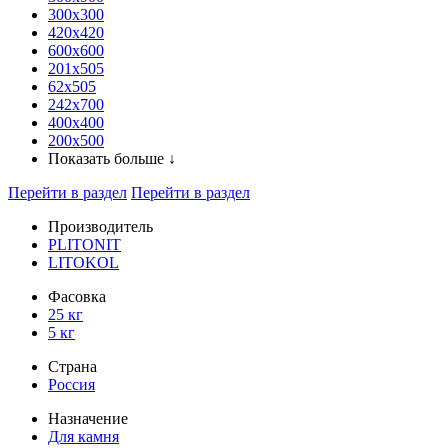
300x300
420х420
600х600
201х505
62х505
242х700
400х400
200х500
Показать больше ↓
Перейти в раздел
Перейти в раздел
Производитель
PLITONIT
LITOKOL
Фасовка
25 кг
5 кг
Страна
Россия
Назначение
Для камня