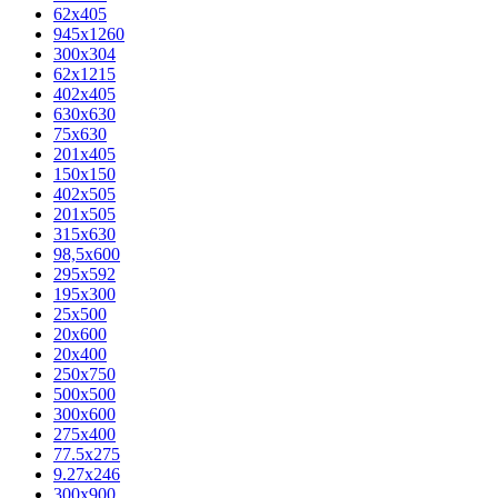
62х405
945x1260
300x304
62x1215
402x405
630x630
75x630
201x405
150x150
402x505
201x505
315x630
98,5х600
295x592
195х300
25x500
20х600
20х400
250x750
500x500
300x600
275x400
77.5х275
9.27x246
300x900