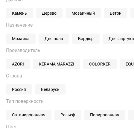
Камень
Дерево
Мозаичный
Бетон
Назначение
Мозаика
Для пола
Бордюр
Для фартука
Производитель
AZORI
KERAMA MARAZZI
COLORKER
EQU
Страна
Россия
Беларусь
Тип поверхности
Сатинированная
Рельеф
Полированная
Цвет