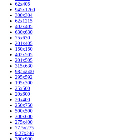
62х405
945x1260
300x304
62x1215
402x405
630x630
75x630
201x405
150x150
402x505
201x505
315x630
98,5х600
295x592
195х300
25x500
20х600
20х400
250x750
500x500
300x600
275x400
77.5х275
9.27x246
300x900