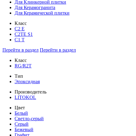
Для Клинкерной плитки
Для Керамогранита
Для Керамической плитки
Класс
С2 Е
C2TE S1
C1 T
Перейти в раздел
Перейти в раздел
Класс
RG/R2T
Тип
Эпоксидная
Производитель
LITOKOL
Цвет
Белый
Светло-серый
Серый
Бежевый
Графит