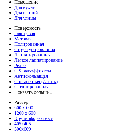
Помещение
Для кухни
Для ванной
Для улицы
Поверхность
Глянцевая
Матовая
Полированная
Структурированная
Лаппатированная
Легкое лаппатирование
Рельеф
С Sugar-эффектом
Антискользящая
Состаренная (Антик)
Сатинированная
Показать больше ↓
Размер
600 х 600
1200 х 600
Крупноформатный
405x405
306x609