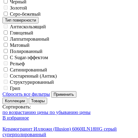
Черный
Золотой
Серо-бежевый
Тип поверхности
Антискользящий
Глянцевый
Лаппатированный
Матовый
Полированный
С Sugar-эффектом
Рельеф
Сатинированный
Состаренный (Антик)
Структурированный
Грип
Сбросить все фильтры
Применить
Коллекции
Товары
Сортировать:
по возрастанию цены
по убыванию цены
В избранное
Керамогранит Иллюжн (Illusion) 6060ILN18HG серый
суперполированный