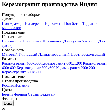
Керамогранит производства Индия
Популярные подборки:
Дизайн
Под мрамор
Под дерево
Под камень
Под бетон
Терраццо
Моноколор
Показать еще
Назначение
Напольный
Настенный
Для ванной
Для кухни
Уличный
Для
фасада
Поверхность
Матовый
Глянцевый
Лаппатированный
Противоскользящий
Размеры
Керамогранит 600x600
Керамогранит 600x1200
Керамогранит
400х400
Керамогранит 300x600
Керамогранит 200x200
Керамогранит 300x300
Показать еще
Страна производства
Россия
Испания
Цвета
Белый
Черный
Серый
Бежевый
Фильтры
Цена
от