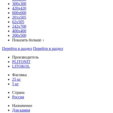
300x300
420х420
600х600
201х505
62х505
242х700
400х400
200х500
Показать больше ↓
Перейти в раздел
Перейти в раздел
Производитель
PLITONIT
LITOKOL
Фасовка
25 кг
5 кг
Страна
Россия
Назначение
Для камня