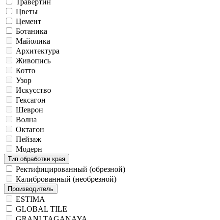
Травертин
Цветы
Цемент
Ботаника
Майолика
Архитектура
Живопись
Котто
Узор
Искусство
Гексагон
Шеврон
Волна
Октагон
Пейзаж
Модерн
Тип обработки края
Ректифицированный (обрезной)
Калиброванный (необрезной)
Производитель
ESTIMA
GLOBAL TILE
GRANI TAGANAYA