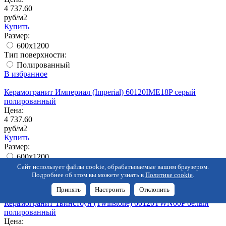
4 737.60
руб/м2
Купить
Размер:
600x1200
Тип поверхности:
Полированный
В избранное
Керамогранит Империал (Imperial) 60120IME18P серый
полированный
Цена:
4 737.60
руб/м2
Купить
Размер:
600x1200
Тип поверхности:
Сайт использует файлы cookie, обрабатываемые вашим браузером.
Полированный
Подробнее об этом вы можете узнать в
Политике cookie
.
В избранное
Принять
Настроить
Отклонить
Керамогранит Твинстоун (Twinstone) 60120TWN00P белый
полированный
Цена: