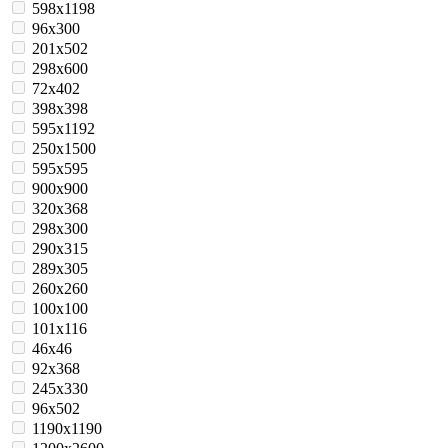
598х1198
96x300
201х502
298x600
72x402
398x398
595x1192
250x1500
595x595
900x900
320x368
298x300
290x315
289х305
260x260
100x100
101x116
46x46
92x368
245x330
96х502
1190x1190