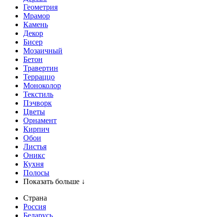
Геометрия
Мрамор
Камень
Декор
Бисер
Мозаичный
Бетон
Травертин
Терраццо
Моноколор
Текстиль
Пэчворк
Цветы
Орнамент
Кирпич
Обои
Листья
Оникс
Кухня
Полосы
Показать больше ↓
Страна
Россия
Беларусь