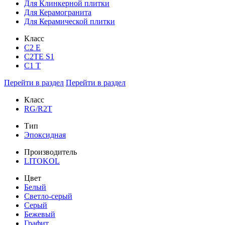
Для Клинкерной плитки
Для Керамогранита
Для Керамической плитки
Класс
С2 Е
C2TE S1
C1 T
Перейти в раздел
Перейти в раздел
Класс
RG/R2T
Тип
Эпоксидная
Производитель
LITOKOL
Цвет
Белый
Светло-серый
Серый
Бежевый
Графит