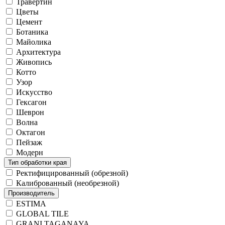
Травертин
Цветы
Цемент
Ботаника
Майолика
Архитектура
Живопись
Котто
Узор
Искусство
Гексагон
Шеврон
Волна
Октагон
Пейзаж
Модерн
Тип обработки края
Ректифицированный (обрезной)
Калиброванный (необрезной)
Производитель
ESTIMA
GLOBAL TILE
GRANI TAGANAYA