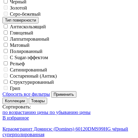
Черный
Золотой
Серо-бежевый
Тип поверхности
Антискользящий
Глянцевый
Лаппатированный
Матовый
Полированный
С Sugar-эффектом
Рельеф
Сатинированный
Состаренный (Антик)
Структурированный
Грип
Сбросить все фильтры
Применить
Коллекции
Товары
Сортировать:
по возрастанию цены
по убыванию цены
В избранное
Кераомгранит Доминэс (Domines) 60120DMS99HG чёрный
суперполированная