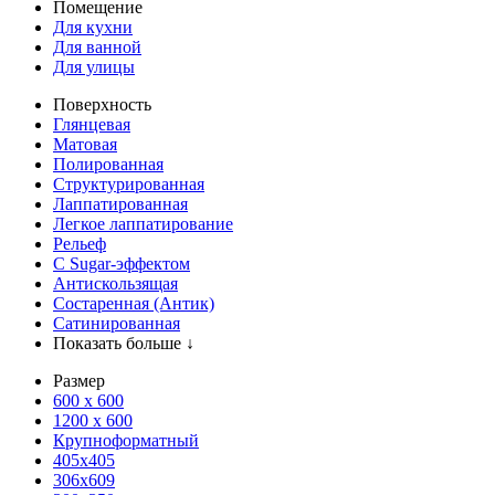
Помещение
Для кухни
Для ванной
Для улицы
Поверхность
Глянцевая
Матовая
Полированная
Структурированная
Лаппатированная
Легкое лаппатирование
Рельеф
С Sugar-эффектом
Антискользящая
Состаренная (Антик)
Сатинированная
Показать больше ↓
Размер
600 х 600
1200 х 600
Крупноформатный
405x405
306x609