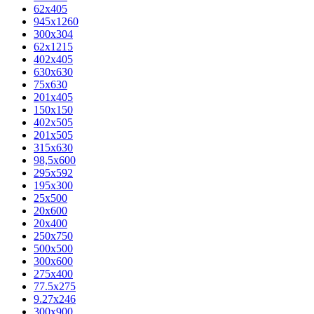
62х405
945x1260
300x304
62x1215
402x405
630x630
75x630
201x405
150x150
402x505
201x505
315x630
98,5х600
295x592
195х300
25x500
20х600
20х400
250x750
500x500
300x600
275x400
77.5х275
9.27x246
300x900