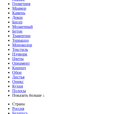
Геометрия
Мрамор
Камень
Декор
Бисер
Мозаичный
Бетон
Травертин
Терраццо
Моноколор
Текстиль
Пэчворк
Цветы
Орнамент
Кирпич
Обои
Листья
Оникс
Кухня
Полосы
Показать больше ↓
Страна
Россия
Беларусь