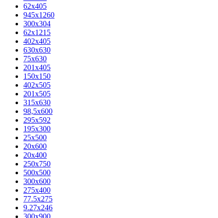
62х405
945x1260
300x304
62x1215
402x405
630x630
75x630
201x405
150x150
402x505
201x505
315x630
98,5х600
295x592
195х300
25x500
20х600
20х400
250x750
500x500
300x600
275x400
77.5х275
9.27x246
300x900