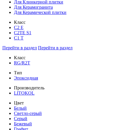
Для Клинкерной плитки
Для Керамогранита
Для Керамической плитки
Класс
С2 Е
C2TE S1
C1 T
Перейти в раздел
Перейти в раздел
Класс
RG/R2T
Тип
Эпоксидная
Производитель
LITOKOL
Цвет
Белый
Светло-серый
Серый
Бежевый
Графит