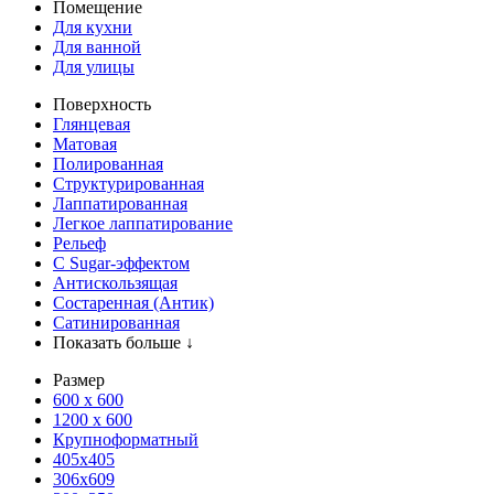
Помещение
Для кухни
Для ванной
Для улицы
Поверхность
Глянцевая
Матовая
Полированная
Структурированная
Лаппатированная
Легкое лаппатирование
Рельеф
С Sugar-эффектом
Антискользящая
Состаренная (Антик)
Сатинированная
Показать больше ↓
Размер
600 х 600
1200 х 600
Крупноформатный
405x405
306x609