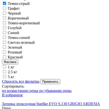
Темно-серый
Графит
Черный
Коричневый
Темно-коричневый
Голубой
Синий
Темно-синий
Светло-зеленый
Зеленый
Розовый
Красный
Фасовка
1 кг
2.5 кг
5 кг
Сбросить все фильтры
Применить
Сортировать:
по возрастанию цены
по убыванию цены
В избранное
Затирка эпоксидная Starlike EVO S.130 GRIGIO ARDESIA
Цена: