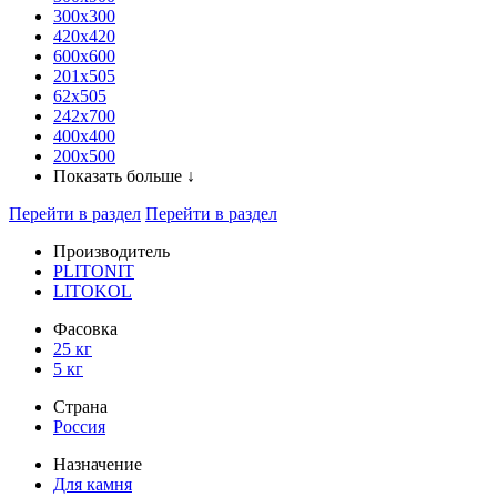
300x300
420х420
600х600
201х505
62х505
242х700
400х400
200х500
Показать больше ↓
Перейти в раздел
Перейти в раздел
Производитель
PLITONIT
LITOKOL
Фасовка
25 кг
5 кг
Страна
Россия
Назначение
Для камня