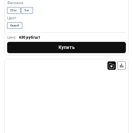
Фасовка:
25 кг.
5 кг.
Цвет:
Серый
630
руб/шт
Цена:
Купить