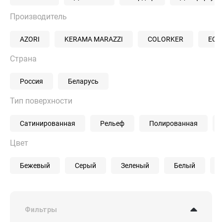
Производитель
AZORI
KERAMA MARAZZI
COLORKER
EQU
Страна
Россия
Беларусь
Тип поверхности
Сатинированная
Рельеф
Полированная
Цвет
Бежевый
Серый
Зеленый
Белый
Фильтры