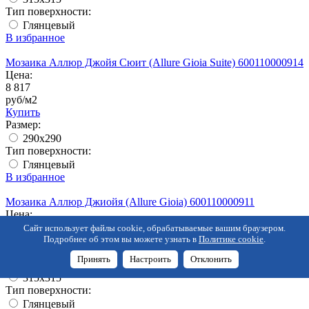
Тип поверхности:
Глянцевый
В избранное
Мозаика Аллюр Джойя Сюит (Allure Gioia Suite) 600110000914
Цена:
8 817
руб/м2
Купить
Размер:
290x290
Тип поверхности:
Глянцевый
В избранное
Мозаика Аллюр Джиойя (Allure Gioia) 600110000911
Цена:
9 586.32
Сайт использует файлы cookie, обрабатываемые вашим браузером.
руб/м2
Подробнее об этом вы можете узнать в
Политике cookie
.
Купить
Принять
Настроить
Отклонить
Размер:
315x315
Тип поверхности:
Глянцевый