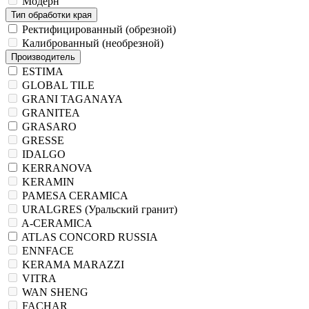
Модерн
Тип обработки края
Ректифицированный (обрезной)
Калиброванный (необрезной)
Производитель
ESTIMA
GLOBAL TILE
GRANI TAGANAYA
GRANITEA
GRASARO
GRESSE
IDALGO
KERRANOVA
KERAMIN
PAMESA CERAMICA
URALGRES (Уральский гранит)
A-CERAMICA
ATLAS CONCORD RUSSIA
ENNFACE
KERAMA MARAZZI
VITRA
WAN SHENG
FACHAR