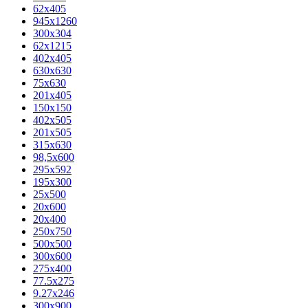
62х405
945x1260
300x304
62x1215
402x405
630x630
75x630
201x405
150x150
402x505
201x505
315x630
98,5х600
295x592
195х300
25x500
20х600
20х400
250x750
500x500
300x600
275x400
77.5х275
9.27x246
300x900