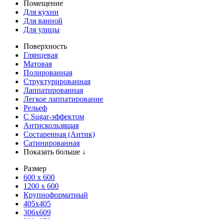
Помещение
Для кухни
Для ванной
Для улицы
Поверхность
Глянцевая
Матовая
Полированная
Структурированная
Лаппатированная
Легкое лаппатирование
Рельеф
С Sugar-эффектом
Антискользящая
Состаренная (Антик)
Сатинированная
Показать больше ↓
Размер
600 х 600
1200 х 600
Крупноформатный
405x405
306x609