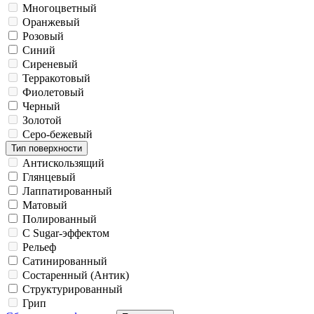
Многоцветный
Оранжевый
Розовый
Синий
Сиреневый
Терракотовый
Фиолетовый
Черный
Золотой
Серо-бежевый
Тип поверхности
Антискользящий
Глянцевый
Лаппатированный
Матовый
Полированный
С Sugar-эффектом
Рельеф
Сатинированный
Состаренный (Антик)
Структурированный
Грип