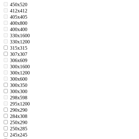
450x520
412x412
405x405
400х800
400x400
330x1600
330x1200
315x315
307x307
306x609
300x1600
300x1200
300x600
300x350
300x300
298x598
295x1200
290x290
284x308
250x290
250x285
245х245