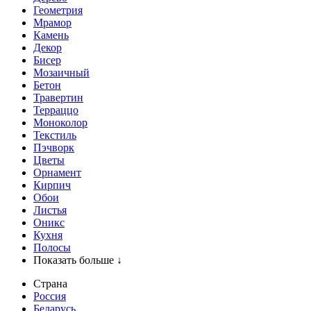
Геометрия
Мрамор
Камень
Декор
Бисер
Мозаичный
Бетон
Травертин
Терраццо
Моноколор
Текстиль
Пэчворк
Цветы
Орнамент
Кирпич
Обои
Листья
Оникс
Кухня
Полосы
Показать больше ↓
Страна
Россия
Беларусь