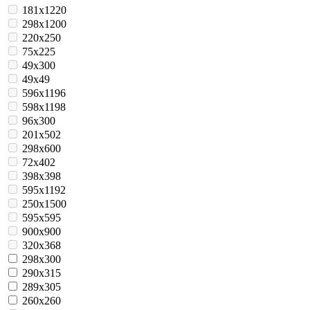
181х1220
298х1200
220х250
75x225
49x300
49x49
596х1196
598х1198
96x300
201х502
298x600
72x402
398x398
595x1192
250x1500
595x595
900x900
320x368
298x300
290x315
289х305
260x260