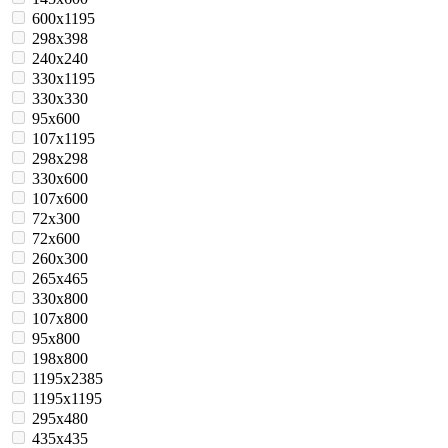
600x1195
298x398
240x240
330x1195
330x330
95x600
107x1195
298x298
330x600
107x600
72x300
72x600
260x300
265x465
330x800
107x800
95x800
198x800
1195x2385
1195x1195
295x480
435х435