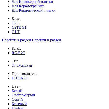
Для Клинкерной плитки
Для Керамогранита
Для Керамической плитки
Класс
С2 Е
C2TE S1
C1 T
Перейти в раздел
Перейти в раздел
Класс
RG/R2T
Тип
Эпоксидная
Производитель
LITOKOL
Цвет
Белый
Светло-серый
Серый
Бежевый
Графит