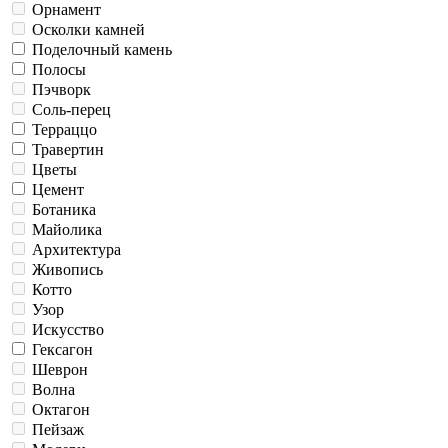
Орнамент
Осколки камней
Поделочный камень
Полосы
Пэчворк
Соль-перец
Терраццо
Травертин
Цветы
Цемент
Ботаника
Майолика
Архитектура
Живопись
Котто
Узор
Искусство
Гексагон
Шеврон
Волна
Октагон
Пейзаж