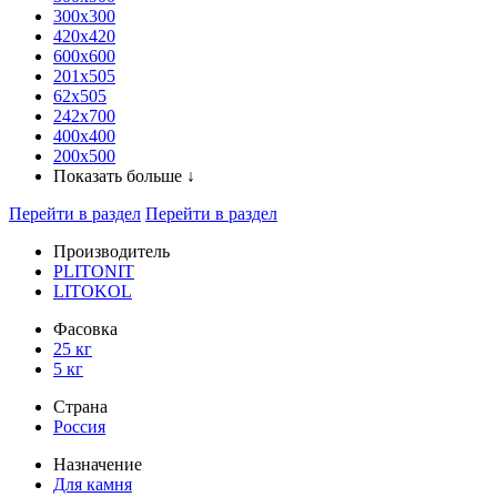
300x300
420х420
600х600
201х505
62х505
242х700
400х400
200х500
Показать больше ↓
Перейти в раздел
Перейти в раздел
Производитель
PLITONIT
LITOKOL
Фасовка
25 кг
5 кг
Страна
Россия
Назначение
Для камня