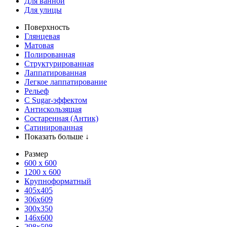
Для ванной
Для улицы
Поверхность
Глянцевая
Матовая
Полированная
Структурированная
Лаппатированная
Легкое лаппатирование
Рельеф
С Sugar-эффектом
Антискользящая
Состаренная (Антик)
Сатинированная
Показать больше ↓
Размер
600 х 600
1200 х 600
Крупноформатный
405x405
306x609
300x350
146x600
298x598