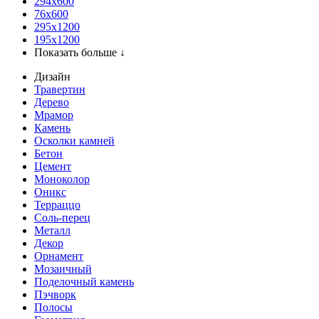
294x600
76х600
295х1200
195х1200
Показать больше ↓
Дизайн
Травертин
Дерево
Мрамор
Камень
Осколки камней
Бетон
Цемент
Моноколор
Оникс
Терраццо
Соль-перец
Металл
Декор
Орнамент
Мозаичный
Поделочный камень
Пэчворк
Полосы