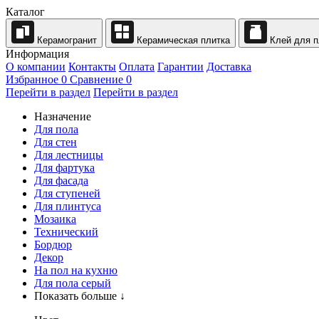
Каталог
Керамогранит
Керамическая плитка
Клей для п
Информация
О компании
Контакты
Оплата
Гарантии
Доставка
Избранное
0
Сравнение
0
Перейти в раздел
Перейти в раздел
Назначение
Для пола
Для стен
Для лестницы
Для фартука
Для фасада
Для ступеней
Для плинтуса
Мозаика
Технический
Бордюр
Декор
На пол на кухню
Для пола серый
Показать больше ↓