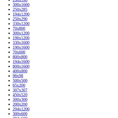
300x1600
250x285
194x1200
250x290
330x1200
70x800
300x1200
190x1200
330x1600
190x1600
70x600
800x800
194x1600
800x1600
400х800
98x98
500x500
65x200
307x307
450x520
300x300
200x200
294x1200
300x600