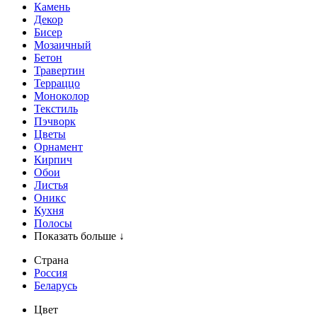
Камень
Декор
Бисер
Мозаичный
Бетон
Травертин
Терраццо
Моноколор
Текстиль
Пэчворк
Цветы
Орнамент
Кирпич
Обои
Листья
Оникс
Кухня
Полосы
Показать больше ↓
Страна
Россия
Беларусь
Цвет