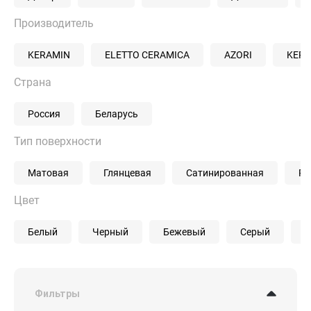
Производитель
KERAMIN
ELETTO CERAMICA
AZORI
KERA
Страна
Россия
Беларусь
Тип поверхности
Матовая
Глянцевая
Сатинированная
Ре
Цвет
Белый
Черный
Бежевый
Серый
З
Фильтры