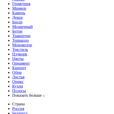
Геометрия
Мрамор
Камень
Декор
Бисер
Мозаичный
Бетон
Травертин
Терраццо
Моноколор
Текстиль
Пэчворк
Цветы
Орнамент
Кирпич
Обои
Листья
Оникс
Кухня
Полосы
Показать больше ↓
Страна
Россия
Беларусь