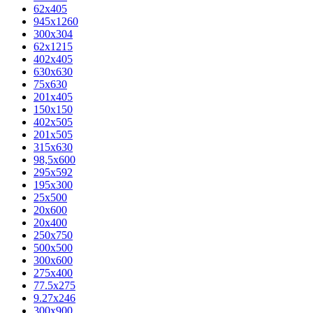
62х405
945x1260
300x304
62x1215
402x405
630x630
75x630
201x405
150x150
402x505
201x505
315x630
98,5х600
295x592
195х300
25x500
20х600
20х400
250x750
500x500
300x600
275x400
77.5х275
9.27x246
300x900