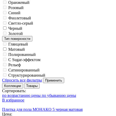
Оранжевый
Розовый
Синий
Фиолетовый
Светло-серый
Черный
Золотой
Тип поверхности
Глянцевый
Матовый
Полированный
С Sugar-эффектом
Рельеф
Сатинированный
Структурированный
Сбросить все фильтры
Применить
Коллекции
Товары
Сортировать:
по возрастанию цены
по убыванию цены
В избранное
Плитка для пола МОНАКО 5 черная матовая
Цена: