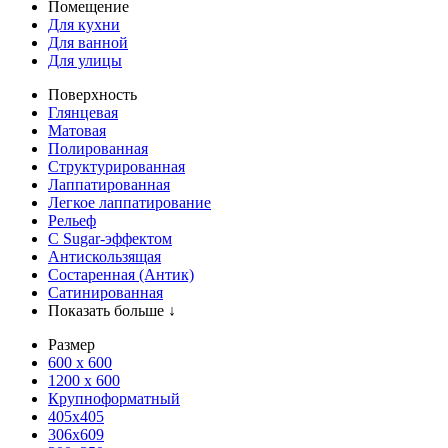
Помещение
Для кухни
Для ванной
Для улицы
Поверхность
Глянцевая
Матовая
Полированная
Структурированная
Лаппатированная
Легкое лаппатирование
Рельеф
С Sugar-эффектом
Антискользящая
Состаренная (Антик)
Сатинированная
Показать больше ↓
Размер
600 х 600
1200 х 600
Крупноформатный
405x405
306x609