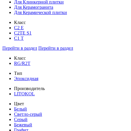
Для Клинкерной плитки
Для Керамогранита
Для Керамической плитки
Класс
С2 Е
C2TE S1
C1 T
Перейти в раздел
Перейти в раздел
Класс
RG/R2T
Тип
Эпоксидная
Производитель
LITOKOL
Цвет
Белый
Светло-серый
Серый
Бежевый
Графит