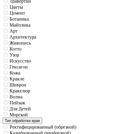
Травертин
Цветы
Цемент
Ботаника
Майолика
Арт
Архитектура
Живопись
Котто
Узор
Искусство
Гексагон
Кожа
Кракле
Шеврон
Кракелюр
Волна
Пейзаж
Для Детей
Морской
Тип обработки края
Ректифицированный (обрезной)
Калиброванный (необрезной)