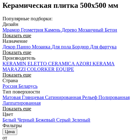
Керамическая плитка 500x500 мм
Популярные подборки:
Дизайн
Мрамор
Геометрия
Камень
Дерево
Мозаичный
Бетон
Показать еще
Назначение
Декор
Панно
Мозаика
Для пола
Бордюр
Для фартука
Показать еще
Производитель
KERAMIN
ELETTO CERAMICA
AZORI
KERAMA
MARAZZI
COLORKER
EQUIPE
Показать еще
Страна
Россия
Беларусь
Тип поверхности
Матовая
Глянцевая
Сатинированная
Рельеф
Полированная
Лаппатированная
Показать еще
Цвет
Белый
Черный
Бежевый
Серый
Зеленый
Фильтры
Цена
от