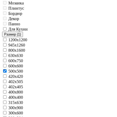
Мозаика
Плинтус
Бордюр
Декор
Панно
Для Кухни
Размер
(1)
1200x1200
945x1260
800x1600
630x630
600x750
600x600
500x500
420х420
402x505
402x405
400х800
400x400
315x630
300x900
300x600