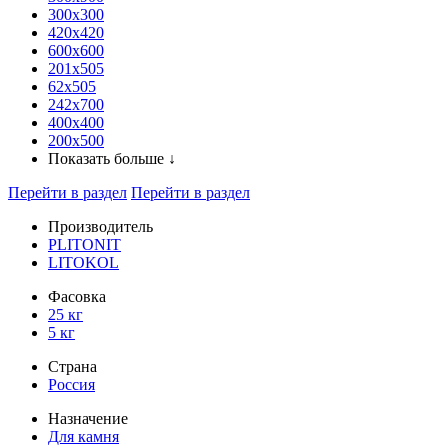
300x300
420х420
600х600
201х505
62х505
242х700
400х400
200х500
Показать больше ↓
Перейти в раздел
Перейти в раздел
Производитель
PLITONIT
LITOKOL
Фасовка
25 кг
5 кг
Страна
Россия
Назначение
Для камня