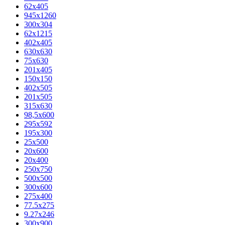
62х405
945x1260
300x304
62x1215
402x405
630x630
75x630
201x405
150x150
402x505
201x505
315x630
98,5х600
295x592
195х300
25x500
20х600
20х400
250x750
500x500
300x600
275x400
77.5х275
9.27x246
300x900