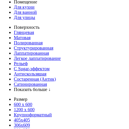
Помещение
Для кухни
Для ванной
Для улицы
Поверхность
Глянцевая
Матовая
Полированная
Структурированная
Лаппатированная
Легкое лаппатирование
Рельеф
С Sugar-эффектом
Антискользящая
Состаренная (Антик)
Сатинированная
Показать больше ↓
Размер
600 х 600
1200 х 600
Крупноформатный
405x405
306x609