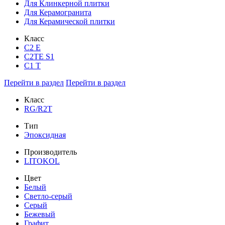
Для Клинкерной плитки
Для Керамогранита
Для Керамической плитки
Класс
С2 Е
C2TE S1
C1 T
Перейти в раздел
Перейти в раздел
Класс
RG/R2T
Тип
Эпоксидная
Производитель
LITOKOL
Цвет
Белый
Светло-серый
Серый
Бежевый
Графит