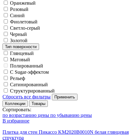
Оранжевый
Розовый
Синий
Фиолетовый
Светло-серый
Черный
Золотой
Тип поверхности
Глянцевый
Матовый
Полированный
С Sugar-эффектом
Рельеф
Сатинированный
Структурированный
Сбросить все фильтры
Применить
Коллекции
Товары
Сортировать:
по возрастанию цены
по убыванию цены
В избранное
Плитка для стен Пикассо KM2020B0010N белая глянцевая
структура