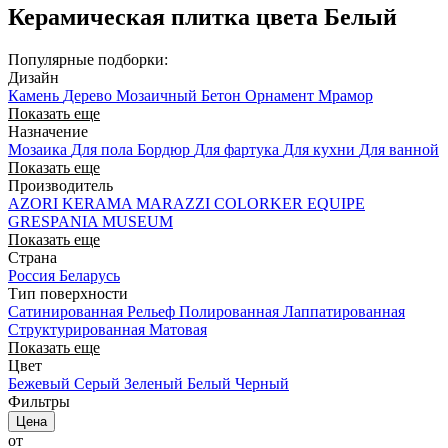
Керамическая плитка цвета Белый
Популярные подборки:
Дизайн
Камень
Дерево
Мозаичный
Бетон
Орнамент
Мрамор
Показать еще
Назначение
Мозаика
Для пола
Бордюр
Для фартука
Для кухни
Для ванной
Показать еще
Производитель
AZORI
KERAMA MARAZZI
COLORKER
EQUIPE
GRESPANIA
MUSEUM
Показать еще
Страна
Россия
Беларусь
Тип поверхности
Сатинированная
Рельеф
Полированная
Лаппатированная
Структурированная
Матовая
Показать еще
Цвет
Бежевый
Серый
Зеленый
Белый
Черный
Фильтры
Цена
от