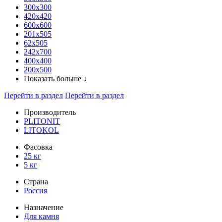
300x300
420х420
600х600
201х505
62х505
242х700
400х400
200х500
Показать больше ↓
Перейти в раздел
Перейти в раздел
Производитель
PLITONIT
LITOKOL
Фасовка
25 кг
5 кг
Страна
Россия
Назначение
Для камня