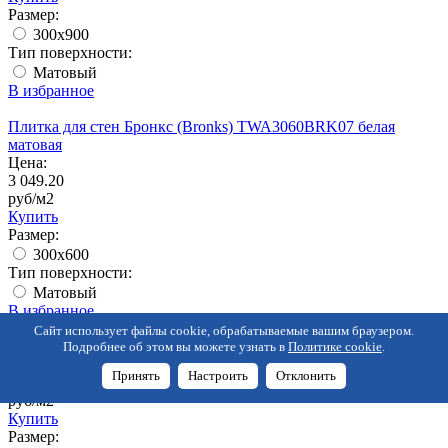
Размер:
300x900
Тип поверхности:
Матовый
В избранное
Плитка для стен Бронкс (Bronks) TWA3060BRK07 белая
матовая
Цена:
3 049.20
руб/м2
Купить
Размер:
300x600
Тип поверхности:
Матовый
В избранное
Сайт использует файлы cookie, обрабатываемые вашим браузером.
Плитка для стен Грета (Greta) TWA3060GRE07 белая матовая
Подробнее об этом вы можете узнать в
Политике cookie
.
Цена:
Принять
Настроить
Отклонить
3 049.20
руб/м2
Купить
Размер: