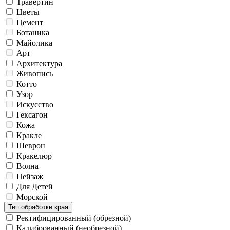
Травертин
Цветы
Цемент
Ботаника
Майолика
Арт
Архитектура
Живопись
Котто
Узор
Искусство
Гексагон
Кожа
Кракле
Шеврон
Кракелюр
Волна
Пейзаж
Для Детей
Морской
Тип обработки края
Ректифицированный (обрезной)
Калиброванный (необрезной)