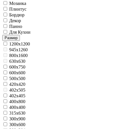
Мозаика
Плинтус
Бордюр
Декор
Панно
Для Кухни
Размер
1200x1200
945x1260
800x1600
630x630
600x750
600x600
500x500
420х420
402x505
402x405
400х800
400x400
315x630
300x900
300x600