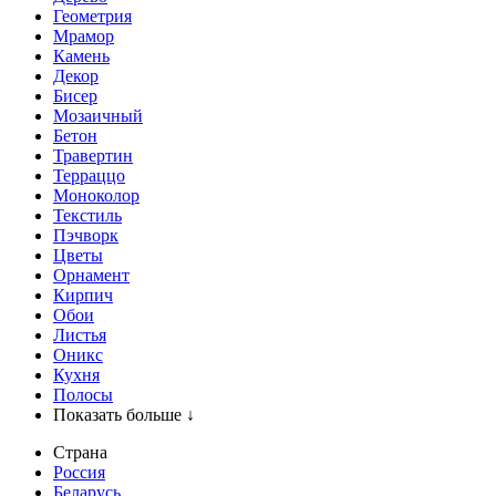
Геометрия
Мрамор
Камень
Декор
Бисер
Мозаичный
Бетон
Травертин
Терраццо
Моноколор
Текстиль
Пэчворк
Цветы
Орнамент
Кирпич
Обои
Листья
Оникс
Кухня
Полосы
Показать больше ↓
Страна
Россия
Беларусь