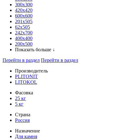
300x300
420х420
600х600
201х505
62х505
242х700
400х400
200х500
Показать больше ↓
Перейти в раздел
Перейти в раздел
Производитель
PLITONIT
LITOKOL
Фасовка
25 кг
5 кг
Страна
Россия
Назначение
Для камня