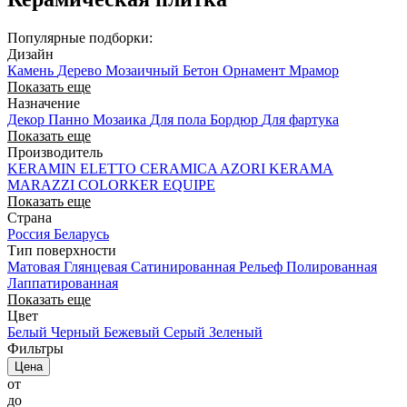
Популярные подборки:
Дизайн
Камень
Дерево
Мозаичный
Бетон
Орнамент
Мрамор
Показать еще
Назначение
Декор
Панно
Мозаика
Для пола
Бордюр
Для фартука
Показать еще
Производитель
KERAMIN
ELETTO CERAMICA
AZORI
KERAMA
MARAZZI
COLORKER
EQUIPE
Показать еще
Страна
Россия
Беларусь
Тип поверхности
Матовая
Глянцевая
Сатинированная
Рельеф
Полированная
Лаппатированная
Показать еще
Цвет
Белый
Черный
Бежевый
Серый
Зеленый
Фильтры
Цена
от
до