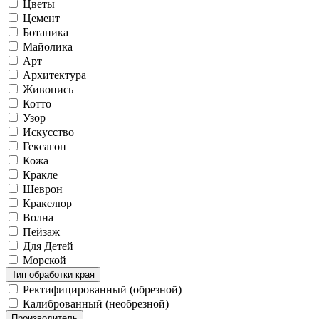
Цветы
Цемент
Ботаника
Майолика
Арт
Архитектура
Живопись
Котто
Узор
Искусство
Гексагон
Кожа
Кракле
Шеврон
Кракелюр
Волна
Пейзаж
Для Детей
Морской
Тип обработки края
Ректифицированный (обрезной)
Калиброванный (необрезной)
Производитель