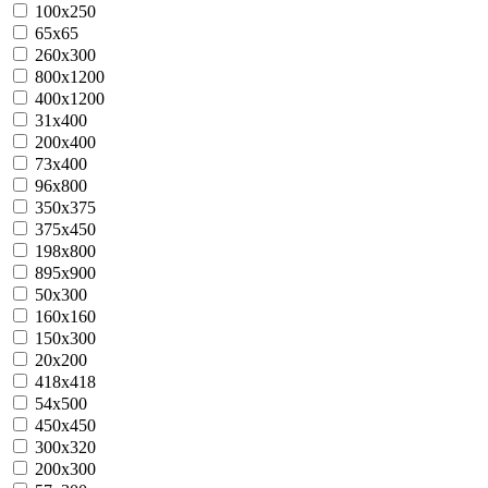
100x250
65x65
260x300
800x1200
400x1200
31x400
200x400
73x400
96x800
350x375
375x450
198x800
895х900
50x300
160х160
150x300
20х200
418x418
54x500
450x450
300x320
200x300