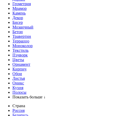
Геометрия
Мрамор
Камень
Декор
Бисер
Мозаичный
Бетон
Травертин
Терраццо
Моноколор
Текстиль
Пэчворк
Цветы
Орнамент
Кирпич
Обои
Листья
Оникс
Кухня
Полосы
Показать больше ↓
Страна
Россия
Беларусь