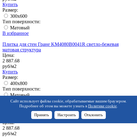
Купить
Размер:
300x600
Тип поверхности:
Матовый
В избранное
Плитка для стен Гране KM4080B0041R светло-бежевая
матовая структура
Цена:
2 887.68
руб/м2
Купить
Размер:
400х800
Тип поверхности:
Матовый
В избранное
Сайт использует файлы cookie, обрабатываемые вашим браузером.
Подробнее об этом вы можете узнать в
Политике cookie
.
Плитка для стен Гране KM4080B0031R светло-зеленая
Принять
Настроить
Отклонить
матовая структура
Цена:
2 887.68
руб/м2