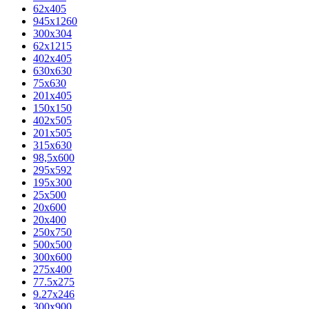
62х405
945x1260
300x304
62x1215
402x405
630x630
75x630
201x405
150x150
402x505
201x505
315x630
98,5х600
295x592
195х300
25x500
20х600
20х400
250x750
500x500
300x600
275x400
77.5х275
9.27x246
300x900