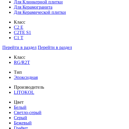
Для Клинкерной плитки
Для Керамогранита
Для Керамической плитки
Класс
С2 Е
C2TE S1
C1 T
Перейти в раздел
Перейти в раздел
Класс
RG/R2T
Тип
Эпоксидная
Производитель
LITOKOL
Цвет
Белый
Светло-серый
Серый
Бежевый
Графит