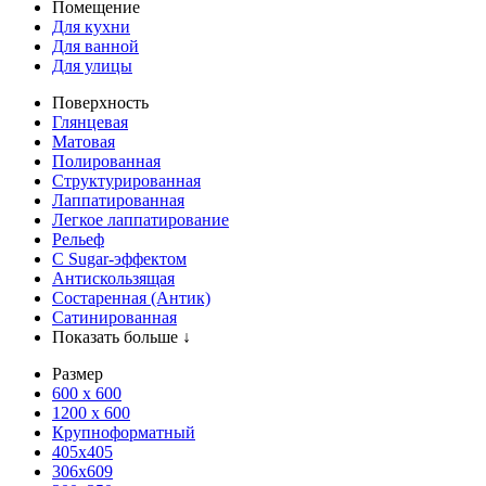
Помещение
Для кухни
Для ванной
Для улицы
Поверхность
Глянцевая
Матовая
Полированная
Структурированная
Лаппатированная
Легкое лаппатирование
Рельеф
С Sugar-эффектом
Антискользящая
Состаренная (Антик)
Сатинированная
Показать больше ↓
Размер
600 х 600
1200 х 600
Крупноформатный
405x405
306x609