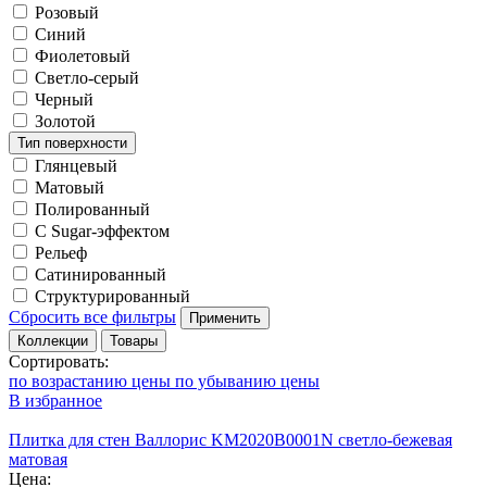
Розовый
Синий
Фиолетовый
Светло-серый
Черный
Золотой
Тип поверхности
Глянцевый
Матовый
Полированный
С Sugar-эффектом
Рельеф
Сатинированный
Структурированный
Сбросить все фильтры
Применить
Коллекции
Товары
Сортировать:
по возрастанию цены
по убыванию цены
В избранное
Плитка для стен Валлорис KM2020B0001N светло-бежевая
матовая
Цена: