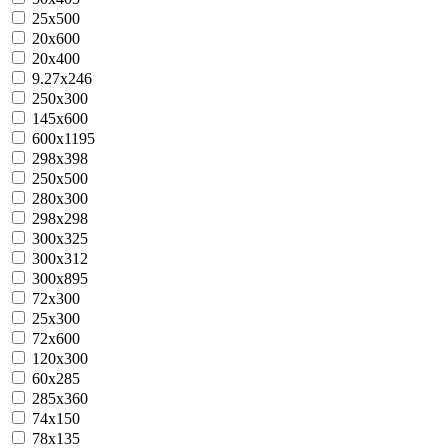
25x500
20х600
20х400
9.27x246
250x300
145x600
600x1195
298x398
250x500
280x300
298x298
300x325
300x312
300x895
72x300
25x300
72x600
120x300
60x285
285x360
74x150
78x135