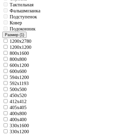
Тактильная
Фальшмозаика
Подступенок
Ковер
Подоконник
Размер
(1)
1200x2780
1200x1200
800x1600
800x800
600x1200
600x600
594x1200
592x1193
500x500
450x520
412x412
405x405
400х800
400x400
330x1600
330x1200