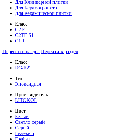
Для Клинкерной плитки
Для Керамогранита
Для Керамической плитки
Класс
С2 Е
C2TE S1
C1 T
Перейти в раздел
Перейти в раздел
Класс
RG/R2T
Тип
Эпоксидная
Производитель
LITOKOL
Цвет
Белый
Светло-серый
Серый
Бежевый
Графит