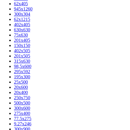
62х405
945x1260
300x304
62x1215
402x405
630x630
75x630
201x405
150x150
402x505
201x505
315x630
98,5х600
295x592
195х300
25x500
20х600
20х400
250x750
500x500
300x600
275x400
77.5х275
9.27x246
300x900