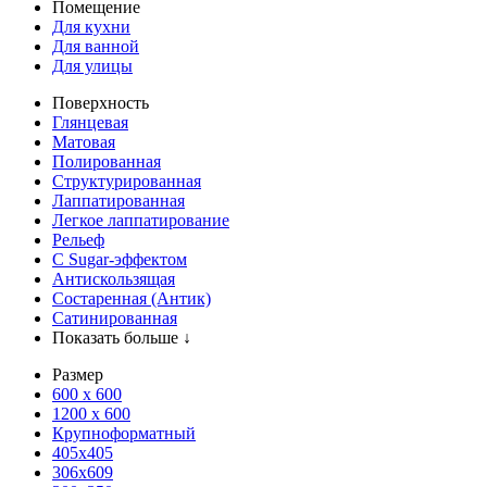
Помещение
Для кухни
Для ванной
Для улицы
Поверхность
Глянцевая
Матовая
Полированная
Структурированная
Лаппатированная
Легкое лаппатирование
Рельеф
С Sugar-эффектом
Антискользящая
Состаренная (Антик)
Сатинированная
Показать больше ↓
Размер
600 х 600
1200 х 600
Крупноформатный
405x405
306x609