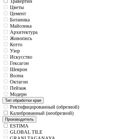
Травертин
Цветы
Цемент
Ботаника
Майолика
Архитектура
Живопись
Котто
Узор
Искусство
Гексагон
Шеврон
Волна
Октагон
Пейзаж
Модерн
Тип обработки края
Ректифицированный (обрезной)
Калиброванный (необрезной)
Производитель
ESTIMA
GLOBAL TILE
GRANI TAGANAYA