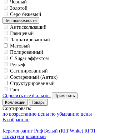
Черный
Золотой
Серо-бежевый
Тип поверхности
Антискользящий
Глянцевый
Лаппатированный
Матовый
Полированный
С Sugar-эффектом
Рельеф
Сатинированный
Состаренный (Антик)
Структурированный
Грип
Сбросить все фильтры
Применить
Коллекции
Товары
Сортировать:
по возрастанию цены
по убыванию цены
В избранное
Керамогранит Риф Белый (Riff White) RF01
структурированный