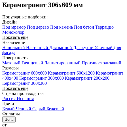
Керамогранит 306x609 мм
Популярные подборки:
Дизайн
Под мрамор
Под дерево
Под камень
Под бетон
Терраццо
Моноколор
Показать еще
Назначение
Напольный
Настенный
Для ванной
Для кухни
Уличный
Для
фасада
Поверхность
Матовый
Глянцевый
Лаппатированный
Противоскользящий
Размеры
Керамогранит 600x600
Керамогранит 600x1200
Керамогранит
400х400
Керамогранит 300x600
Керамогранит 200x200
Керамогранит 300x300
Показать еще
Страна производства
Россия
Испания
Цвета
Белый
Черный
Серый
Бежевый
Фильтры
Цена
от