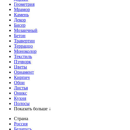
Геометрия
Мрамор
Камень
Декор
Бисер
Мозаичный
Бетон
Травертин
Терраццо
Моноколор
Текстиль
Пэчворк
Цветы
Орнамент
Кирпич
Обои
Листья
Оникс
Кухня
Полосы
Показать больше ↓
Страна
Россия
Беларусь