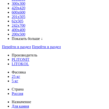
300x300
420х420
600х600
201х505
62х505
242х700
400х400
200х500
Показать больше ↓
Перейти в раздел
Перейти в раздел
Производитель
PLITONIT
LITOKOL
Фасовка
25 кг
5 кг
Страна
Россия
Назначение
Для камня