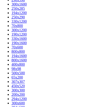
300x1600
250x285
194x1200
250x290
330x1200
70x800
300x1200
190x1200
330x1600
190x1600
70x600
800x800
194x1600
800x1600
400х800
98x98
500x500
65x200
307x307
450x520
300x300
200x200
294x1200
300x600