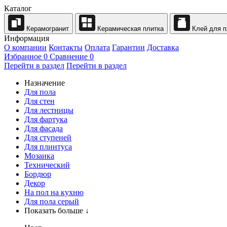
Каталог
Керамогранит
Керамическая плитка
Клей для п
Информация
О компании
Контакты
Оплата
Гарантии
Доставка
Избранное
0
Сравнение
0
Перейти в раздел
Перейти в раздел
Назначение
Для пола
Для стен
Для лестницы
Для фартука
Для фасада
Для ступеней
Для плинтуса
Мозаика
Технический
Бордюр
Декор
На пол на кухню
Для пола серый
Показать больше ↓