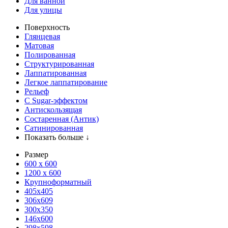
Для ванной
Для улицы
Поверхность
Глянцевая
Матовая
Полированная
Структурированная
Лаппатированная
Легкое лаппатирование
Рельеф
С Sugar-эффектом
Антискользящая
Состаренная (Антик)
Сатинированная
Показать больше ↓
Размер
600 х 600
1200 х 600
Крупноформатный
405x405
306x609
300x350
146x600
298x598