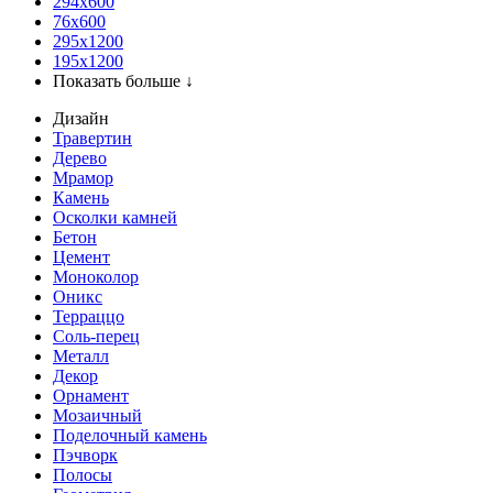
294x600
76х600
295х1200
195х1200
Показать больше ↓
Дизайн
Травертин
Дерево
Мрамор
Камень
Осколки камней
Бетон
Цемент
Моноколор
Оникс
Терраццо
Соль-перец
Металл
Декор
Орнамент
Мозаичный
Поделочный камень
Пэчворк
Полосы