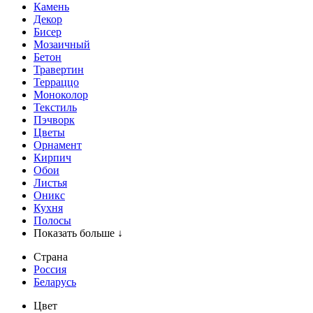
Камень
Декор
Бисер
Мозаичный
Бетон
Травертин
Терраццо
Моноколор
Текстиль
Пэчворк
Цветы
Орнамент
Кирпич
Обои
Листья
Оникс
Кухня
Полосы
Показать больше ↓
Страна
Россия
Беларусь
Цвет