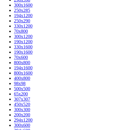
300x1600
250x285
194x1200
250x290
330x1200
70x800
300x1200
190x1200
330x1600
190x1600
70x600
800x800
194x1600
800x1600
400х800
98x98
500x500
65x200
307x307
450x520
300x300
200x200
294x1200
300x600