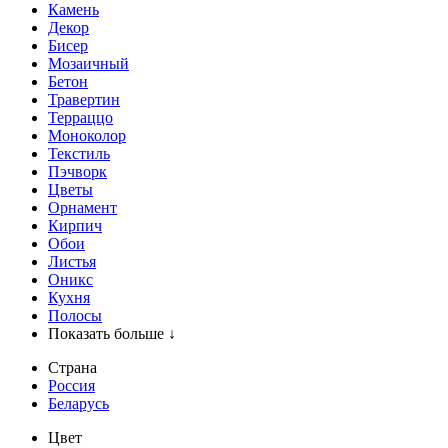
Камень
Декор
Бисер
Мозаичный
Бетон
Травертин
Терраццо
Моноколор
Текстиль
Пэчворк
Цветы
Орнамент
Кирпич
Обои
Листья
Оникс
Кухня
Полосы
Показать больше ↓
Страна
Россия
Беларусь
Цвет