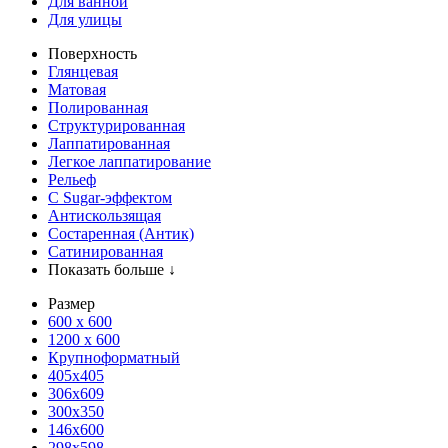
Для ванной
Для улицы
Поверхность
Глянцевая
Матовая
Полированная
Структурированная
Лаппатированная
Легкое лаппатирование
Рельеф
С Sugar-эффектом
Антискользящая
Состаренная (Антик)
Сатинированная
Показать больше ↓
Размер
600 х 600
1200 х 600
Крупноформатный
405x405
306x609
300x350
146x600
298x598