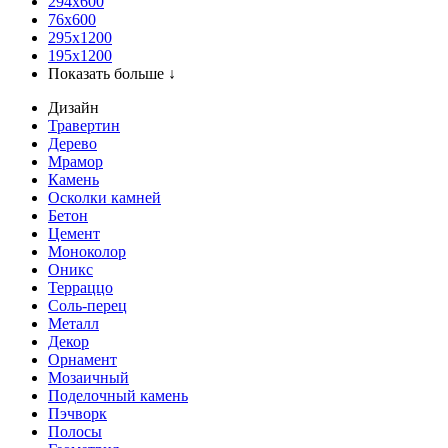
294x600
76х600
295х1200
195х1200
Показать больше ↓
Дизайн
Травертин
Дерево
Мрамор
Камень
Осколки камней
Бетон
Цемент
Моноколор
Оникс
Терраццо
Соль-перец
Металл
Декор
Орнамент
Мозаичный
Поделочный камень
Пэчворк
Полосы