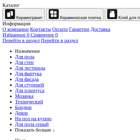
Каталог
Керамогранит
Керамическая плитка
Клей для п
Информация
О компании
Контакты
Оплата
Гарантии
Доставка
Избранное
0
Сравнение
0
Перейти в раздел
Перейти в раздел
Назначение
Для пола
Для стен
Для лестницы
Для фартука
Для фасада
Для ступеней
Для плинтуса
Мозаика
Технический
Бордюр
Декор
На пол на кухню
Для пола серый
Показать больше ↓