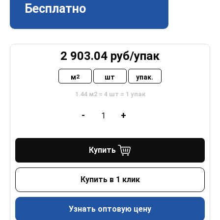
Бесплатно
2 903.04
руб/
упак
м
шт
упак.
2
1.44 м2 = 4 шт = 1 упак
-
+
Купить
Купить в 1 клик
Узнать оптовую цену