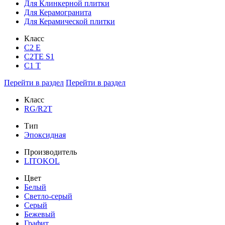
Для Клинкерной плитки
Для Керамогранита
Для Керамической плитки
Класс
С2 Е
C2TE S1
C1 T
Перейти в раздел
Перейти в раздел
Класс
RG/R2T
Тип
Эпоксидная
Производитель
LITOKOL
Цвет
Белый
Светло-серый
Серый
Бежевый
Графит