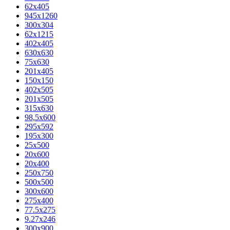
62х405
945x1260
300x304
62x1215
402x405
630x630
75x630
201x405
150x150
402x505
201x505
315x630
98,5х600
295x592
195х300
25x500
20х600
20х400
250x750
500x500
300x600
275x400
77.5х275
9.27x246
300x900