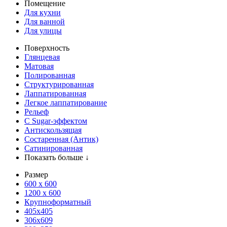
Помещение
Для кухни
Для ванной
Для улицы
Поверхность
Глянцевая
Матовая
Полированная
Структурированная
Лаппатированная
Легкое лаппатирование
Рельеф
С Sugar-эффектом
Антискользящая
Состаренная (Антик)
Сатинированная
Показать больше ↓
Размер
600 х 600
1200 х 600
Крупноформатный
405x405
306x609