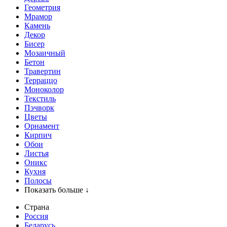
Геометрия
Мрамор
Камень
Декор
Бисер
Мозаичный
Бетон
Травертин
Терраццо
Моноколор
Текстиль
Пэчворк
Цветы
Орнамент
Кирпич
Обои
Листья
Оникс
Кухня
Полосы
Показать больше ↓
Страна
Россия
Беларусь