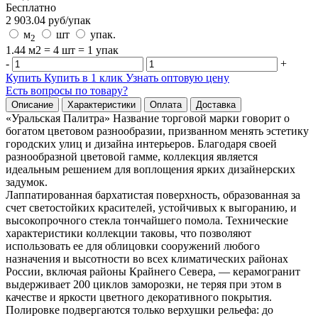
Бесплатно
2 903.04
руб/
упак
м
шт
упак.
2
1.44 м2 = 4 шт = 1 упак
-
+
Купить
Купить в 1 клик
Узнать оптовую цену
Есть вопросы по товару?
Описание
Характеристики
Оплата
Доставка
«Уральская Палитра» Название торговой марки говорит о
богатом цветовом разнообразии, призванном менять эстетику
городских улиц и дизайна интерьеров. Благодаря своей
разнообразной цветовой гамме, коллекция является
идеальным решением для воплощения ярких дизайнерских
задумок.
Лаппатированная бархатистая поверхность, образованная за
счет светостойких красителей, устойчивых к выгоранию, и
высокопрочного стекла тончайшего помола. Технические
характеристики коллекции таковы, что позволяют
использовать ее для облицовки сооружений любого
назначения и высотности во всех климатических районах
России, включая районы Крайнего Севера, — керамогранит
выдерживает 200 циклов заморозки, не теряя при этом в
качестве и яркости цветного декоративного покрытия.
Полировке подвергаются только верхушки рельефа: до