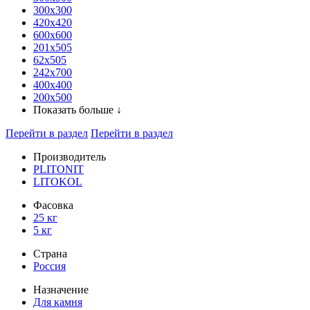
300x300
420х420
600х600
201х505
62х505
242х700
400х400
200х500
Показать больше ↓
Перейти в раздел
Перейти в раздел
Производитель
PLITONIT
LITOKOL
Фасовка
25 кг
5 кг
Страна
Россия
Назначение
Для камня