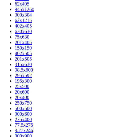
62х405
945x1260
300x304
62x1215
402x405
630x630
75x630
201x405
150x150
402x505
201x505
315x630
98,5х600
295x592
195х300
25x500
20х600
20х400
250x750
500x500
300x600
275x400
77.5х275
9.27x246
300x900