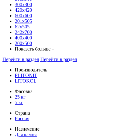
300x300
420х420
600х600
201х505
62х505
242х700
400х400
200х500
Показать больше ↓
Перейти в раздел
Перейти в раздел
Производитель
PLITONIT
LITOKOL
Фасовка
25 кг
5 кг
Страна
Россия
Назначение
Для камня