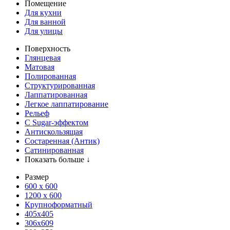
Помещение
Для кухни
Для ванной
Для улицы
Поверхность
Глянцевая
Матовая
Полированная
Структурированная
Лаппатированная
Легкое лаппатирование
Рельеф
С Sugar-эффектом
Антискользящая
Состаренная (Антик)
Сатинированная
Показать больше ↓
Размер
600 х 600
1200 х 600
Крупноформатный
405x405
306x609