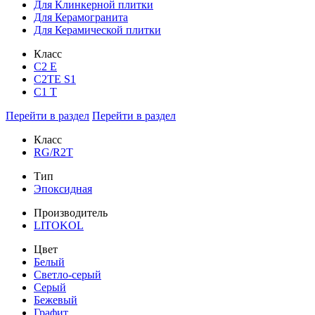
Для Клинкерной плитки
Для Керамогранита
Для Керамической плитки
Класс
С2 Е
C2TE S1
C1 T
Перейти в раздел
Перейти в раздел
Класс
RG/R2T
Тип
Эпоксидная
Производитель
LITOKOL
Цвет
Белый
Светло-серый
Серый
Бежевый
Графит