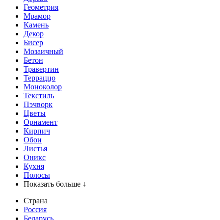
Геометрия
Мрамор
Камень
Декор
Бисер
Мозаичный
Бетон
Травертин
Терраццо
Моноколор
Текстиль
Пэчворк
Цветы
Орнамент
Кирпич
Обои
Листья
Оникс
Кухня
Полосы
Показать больше ↓
Страна
Россия
Беларусь