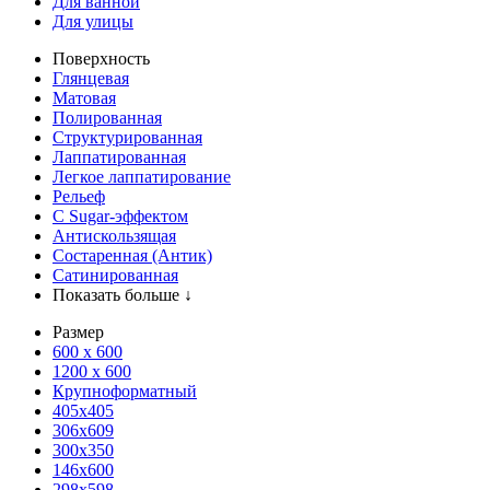
Для ванной
Для улицы
Поверхность
Глянцевая
Матовая
Полированная
Структурированная
Лаппатированная
Легкое лаппатирование
Рельеф
С Sugar-эффектом
Антискользящая
Состаренная (Антик)
Сатинированная
Показать больше ↓
Размер
600 х 600
1200 х 600
Крупноформатный
405x405
306x609
300x350
146x600
298x598