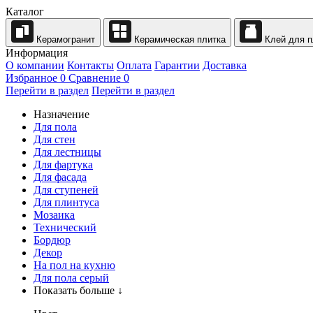
Каталог
Керамогранит
Керамическая плитка
Клей для п
Информация
О компании
Контакты
Оплата
Гарантии
Доставка
Избранное
0
Сравнение
0
Перейти в раздел
Перейти в раздел
Назначение
Для пола
Для стен
Для лестницы
Для фартука
Для фасада
Для ступеней
Для плинтуса
Мозаика
Технический
Бордюр
Декор
На пол на кухню
Для пола серый
Показать больше ↓