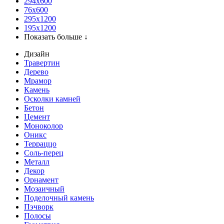
294x600
76х600
295х1200
195х1200
Показать больше ↓
Дизайн
Травертин
Дерево
Мрамор
Камень
Осколки камней
Бетон
Цемент
Моноколор
Оникс
Терраццо
Соль-перец
Металл
Декор
Орнамент
Мозаичный
Поделочный камень
Пэчворк
Полосы