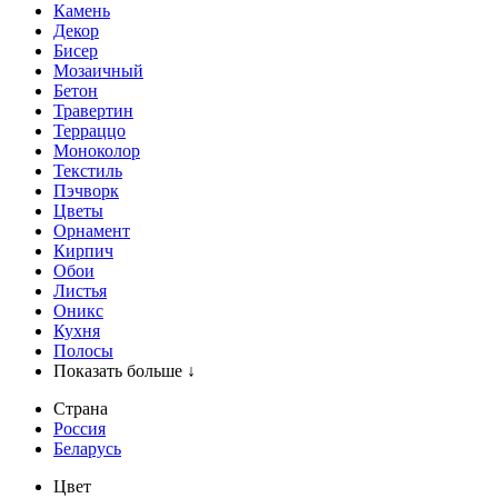
Камень
Декор
Бисер
Мозаичный
Бетон
Травертин
Терраццо
Моноколор
Текстиль
Пэчворк
Цветы
Орнамент
Кирпич
Обои
Листья
Оникс
Кухня
Полосы
Показать больше ↓
Страна
Россия
Беларусь
Цвет