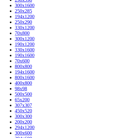
300x1600
250x285
194x1200
250x290
330x1200
70x800
300x1200
190x1200
330x1600
190x1600
70x600
800x800
194x1600
800x1600
400х800
98x98
500x500
65x200
307x307
450x520
300x300
200x200
294x1200
300x600