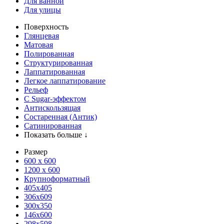
Для ванной
Для улицы
Поверхность
Глянцевая
Матовая
Полированная
Структурированная
Лаппатированная
Легкое лаппатирование
Рельеф
С Sugar-эффектом
Антискользящая
Состаренная (Антик)
Сатинированная
Показать больше ↓
Размер
600 х 600
1200 х 600
Крупноформатный
405x405
306x609
300x350
146x600
298x598