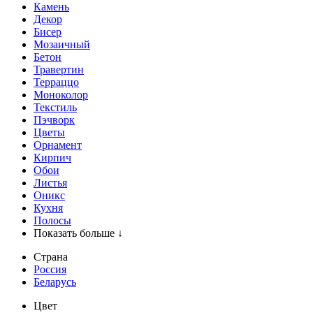
Камень
Декор
Бисер
Мозаичный
Бетон
Травертин
Терраццо
Моноколор
Текстиль
Пэчворк
Цветы
Орнамент
Кирпич
Обои
Листья
Оникс
Кухня
Полосы
Показать больше ↓
Страна
Россия
Беларусь
Цвет