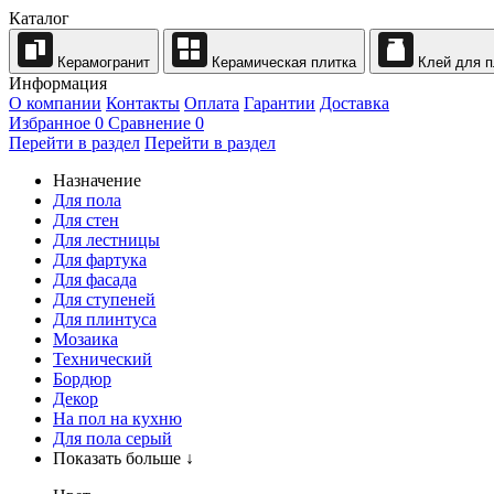
Каталог
Керамогранит
Керамическая плитка
Клей для п
Информация
О компании
Контакты
Оплата
Гарантии
Доставка
Избранное
0
Сравнение
0
Перейти в раздел
Перейти в раздел
Назначение
Для пола
Для стен
Для лестницы
Для фартука
Для фасада
Для ступеней
Для плинтуса
Мозаика
Технический
Бордюр
Декор
На пол на кухню
Для пола серый
Показать больше ↓