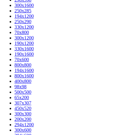
300x1600
250x285
194x1200
250x290
330x1200
70x800
300x1200
190x1200
330x1600
190x1600
70x600
800x800
194x1600
800x1600
400х800
98x98
500x500
65x200
307x307
450x520
300x300
200x200
294x1200
300x600