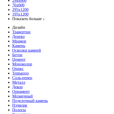
294x600
76х600
295х1200
195х1200
Показать больше ↓
Дизайн
Травертин
Дерево
Мрамор
Камень
Осколки камней
Бетон
Цемент
Моноколор
Оникс
Терраццо
Соль-перец
Металл
Декор
Орнамент
Мозаичный
Поделочный камень
Пэчворк
Полосы