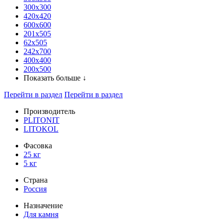
300x300
420х420
600х600
201х505
62х505
242х700
400х400
200х500
Показать больше ↓
Перейти в раздел
Перейти в раздел
Производитель
PLITONIT
LITOKOL
Фасовка
25 кг
5 кг
Страна
Россия
Назначение
Для камня