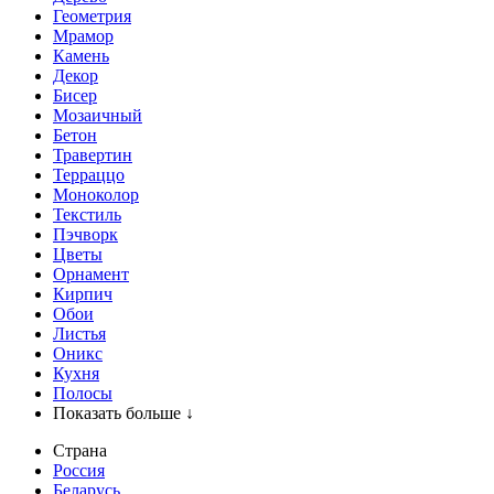
Геометрия
Мрамор
Камень
Декор
Бисер
Мозаичный
Бетон
Травертин
Терраццо
Моноколор
Текстиль
Пэчворк
Цветы
Орнамент
Кирпич
Обои
Листья
Оникс
Кухня
Полосы
Показать больше ↓
Страна
Россия
Беларусь