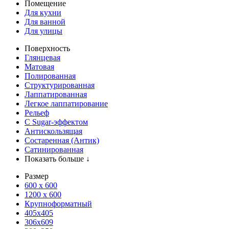
Помещение
Для кухни
Для ванной
Для улицы
Поверхность
Глянцевая
Матовая
Полированная
Структурированная
Лаппатированная
Легкое лаппатирование
Рельеф
С Sugar-эффектом
Антискользящая
Состаренная (Антик)
Сатинированная
Показать больше ↓
Размер
600 х 600
1200 х 600
Крупноформатный
405x405
306x609