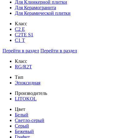
Для Клинкерной плитки
Для Керамогранита
Для Керамической плитки
Класс
С2 Е
C2TE S1
C1 T
Перейти в раздел
Перейти в раздел
Класс
RG/R2T
Тип
Эпоксидная
Производитель
LITOKOL
Цвет
Белый
Светло-серый
Серый
Бежевый
Графит