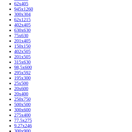
62х405
945x1260
300x304
62x1215
402x405
630x630
75x630
201x405
150x150
402x505
201x505
315x630
98,5х600
295x592
195х300
25x500
20х600
20х400
250x750
500x500
300x600
275x400
77.5х275
9.27x246
300x900