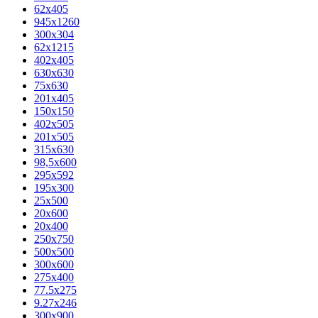
62х405
945x1260
300x304
62x1215
402x405
630x630
75x630
201x405
150x150
402x505
201x505
315x630
98,5х600
295x592
195х300
25x500
20х600
20х400
250x750
500x500
300x600
275x400
77.5х275
9.27x246
300x900