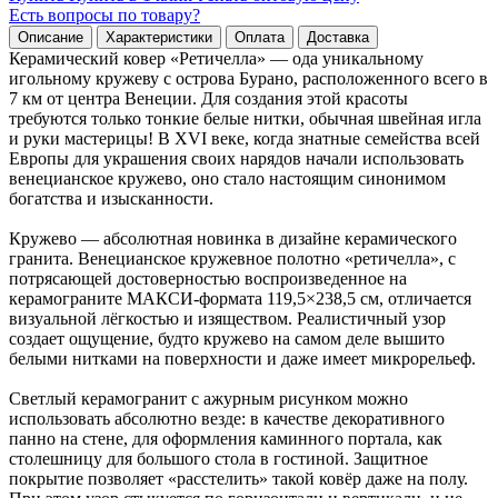
Есть вопросы по товару?
Описание
Характеристики
Оплата
Доставка
Керамический ковер «Ретичелла» — ода уникальному
игольному кружеву с острова Бурано, расположенного всего в
7 км от центра Венеции. Для создания этой красоты
требуются только тонкие белые нитки, обычная швейная игла
и руки мастерицы! В XVI веке, когда знатные семейства всей
Европы для украшения своих нарядов начали использовать
венецианское кружево, оно стало настоящим синонимом
богатства и изысканности.
Кружево — абсолютная новинка в дизайне керамического
гранита. Венецианское кружевное полотно «ретичелла», с
потрясающей достоверностью воспроизведенное на
керамограните МАКСИ-формата 119,5×238,5 см, отличается
визуальной лёгкостью и изяществом. Реалистичный узор
создает ощущение, будто кружево на самом деле вышито
белыми нитками на поверхности и даже имеет микрорельеф.
Светлый керамогранит с ажурным рисунком можно
использовать абсолютно везде: в качестве декоративного
панно на стене, для оформления каминного портала, как
столешницу для большого стола в гостиной. Защитное
покрытие позволяет «расстелить» такой ковёр даже на полу.