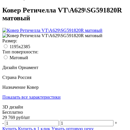
Ковер Ретичелла VT\A629\SG591820R
матовый
Размер:
1195x2385
Тип поверхности:
Матовый
Дизайн
Орнамент
Страна
Россия
Назначение
Ковер
Показать все характеристики
3D дизайн
Бесплатно
29 769
руб/
шт
-
+
Купить
Купить в 1 клик
Узнать оптовую цену