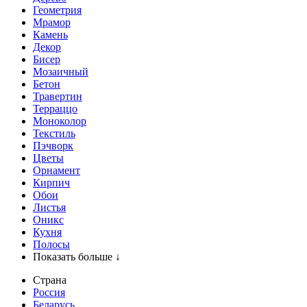
Геометрия
Мрамор
Камень
Декор
Бисер
Мозаичный
Бетон
Травертин
Терраццо
Моноколор
Текстиль
Пэчворк
Цветы
Орнамент
Кирпич
Обои
Листья
Оникс
Кухня
Полосы
Показать больше ↓
Страна
Россия
Беларусь