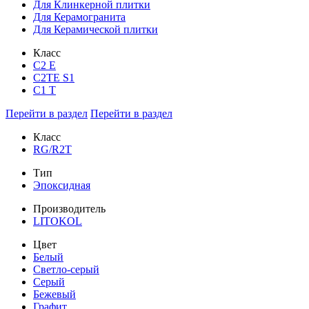
Для Клинкерной плитки
Для Керамогранита
Для Керамической плитки
Класс
С2 Е
C2TE S1
C1 T
Перейти в раздел
Перейти в раздел
Класс
RG/R2T
Тип
Эпоксидная
Производитель
LITOKOL
Цвет
Белый
Светло-серый
Серый
Бежевый
Графит