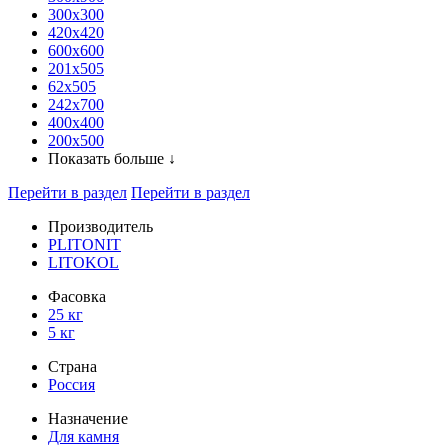
300x300
420х420
600х600
201х505
62х505
242х700
400х400
200х500
Показать больше ↓
Перейти в раздел
Перейти в раздел
Производитель
PLITONIT
LITOKOL
Фасовка
25 кг
5 кг
Страна
Россия
Назначение
Для камня