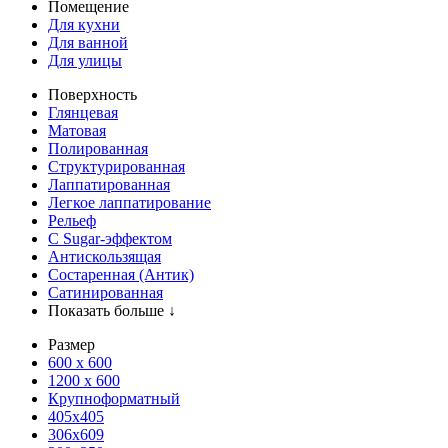
Помещение
Для кухни
Для ванной
Для улицы
Поверхность
Глянцевая
Матовая
Полированная
Структурированная
Лаппатированная
Легкое лаппатирование
Рельеф
С Sugar-эффектом
Антискользящая
Состаренная (Антик)
Сатинированная
Показать больше ↓
Размер
600 х 600
1200 х 600
Крупноформатный
405x405
306x609