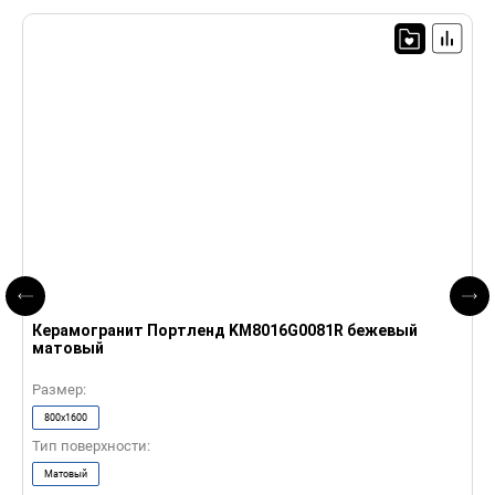
Керамогранит Портленд KM8016G0081R бежевый
К
матовый
м
Размер:
Р
800x1600
Тип поверхности:
Т
Матовый