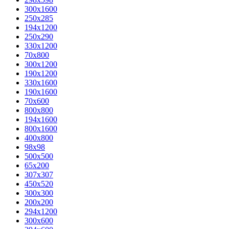
300x1600
250x285
194x1200
250x290
330x1200
70x800
300x1200
190x1200
330x1600
190x1600
70x600
800x800
194x1600
800x1600
400х800
98x98
500x500
65x200
307x307
450x520
300x300
200x200
294x1200
300x600