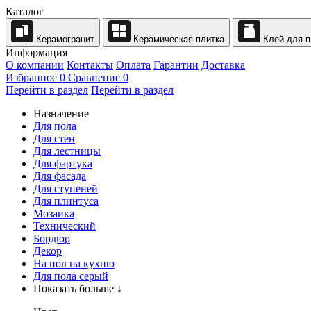
Каталог
Керамогранит
Керамическая плитка
Клей для п
Информация
О компании
Контакты
Оплата
Гарантии
Доставка
Избранное
0
Сравнение
0
Перейти в раздел
Перейти в раздел
Назначение
Для пола
Для стен
Для лестницы
Для фартука
Для фасада
Для ступеней
Для плинтуса
Мозаика
Технический
Бордюр
Декор
На пол на кухню
Для пола серый
Показать больше ↓