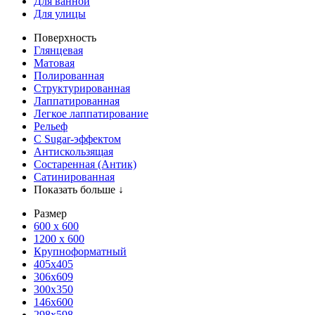
Для ванной
Для улицы
Поверхность
Глянцевая
Матовая
Полированная
Структурированная
Лаппатированная
Легкое лаппатирование
Рельеф
С Sugar-эффектом
Антискользящая
Состаренная (Антик)
Сатинированная
Показать больше ↓
Размер
600 х 600
1200 х 600
Крупноформатный
405x405
306x609
300x350
146x600
298x598