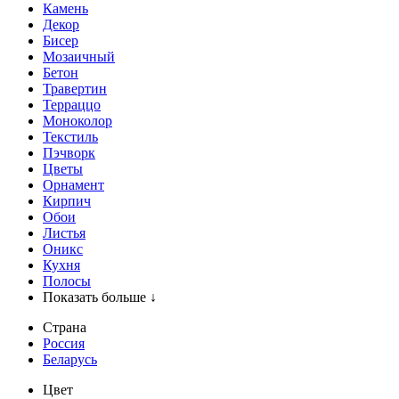
Камень
Декор
Бисер
Мозаичный
Бетон
Травертин
Терраццо
Моноколор
Текстиль
Пэчворк
Цветы
Орнамент
Кирпич
Обои
Листья
Оникс
Кухня
Полосы
Показать больше ↓
Страна
Россия
Беларусь
Цвет