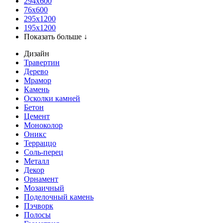
294x600
76х600
295х1200
195х1200
Показать больше ↓
Дизайн
Травертин
Дерево
Мрамор
Камень
Осколки камней
Бетон
Цемент
Моноколор
Оникс
Терраццо
Соль-перец
Металл
Декор
Орнамент
Мозаичный
Поделочный камень
Пэчворк
Полосы