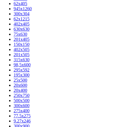
62х405
945x1260
300x304
62x1215
402x405
630x630
75x630
201x405
150x150
402x505
201x505
315x630
98,5х600
295x592
195х300
25x500
20х600
20х400
250x750
500x500
300x600
275x400
77.5х275
9.27x246
300x900