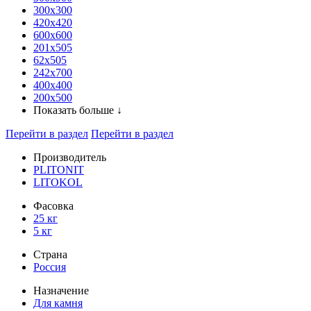
300x300
420х420
600х600
201х505
62х505
242х700
400х400
200х500
Показать больше ↓
Перейти в раздел
Перейти в раздел
Производитель
PLITONIT
LITOKOL
Фасовка
25 кг
5 кг
Страна
Россия
Назначение
Для камня