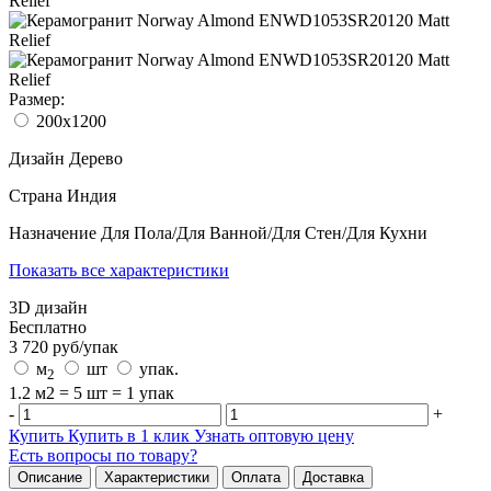
Размер:
200x1200
Дизайн
Дерево
Страна
Индия
Назначение
Для Пола/Для Ванной/Для Стен/Для Кухни
Показать все характеристики
3D дизайн
Бесплатно
3 720
руб/
упак
м
шт
упак.
2
1.2 м2 = 5 шт = 1 упак
-
+
Купить
Купить в 1 клик
Узнать оптовую цену
Есть вопросы по товару?
Описание
Характеристики
Оплата
Доставка