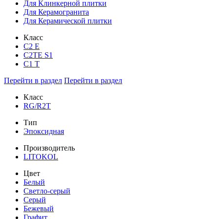
Для Клинкерной плитки
Для Керамогранита
Для Керамической плитки
Класс
С2 Е
C2TE S1
C1 T
Перейти в раздел
Перейти в раздел
Класс
RG/R2T
Тип
Эпоксидная
Производитель
LITOKOL
Цвет
Белый
Светло-серый
Серый
Бежевый
Графит