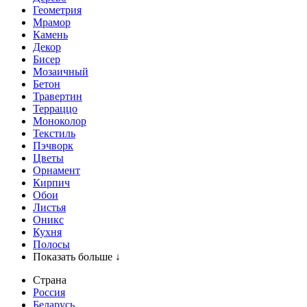
Геометрия
Мрамор
Камень
Декор
Бисер
Мозаичный
Бетон
Травертин
Терраццо
Моноколор
Текстиль
Пэчворк
Цветы
Орнамент
Кирпич
Обои
Листья
Оникс
Кухня
Полосы
Показать больше ↓
Страна
Россия
Беларусь