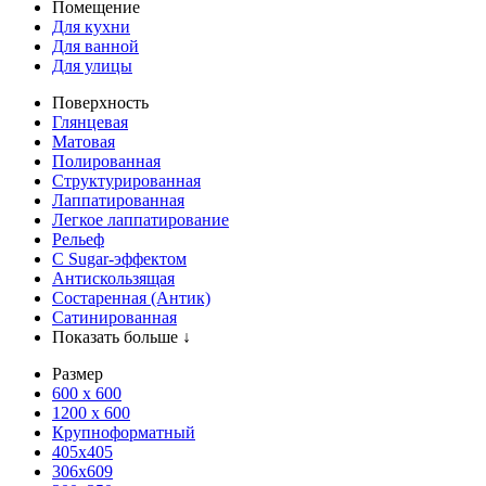
Помещение
Для кухни
Для ванной
Для улицы
Поверхность
Глянцевая
Матовая
Полированная
Структурированная
Лаппатированная
Легкое лаппатирование
Рельеф
С Sugar-эффектом
Антискользящая
Состаренная (Антик)
Сатинированная
Показать больше ↓
Размер
600 х 600
1200 х 600
Крупноформатный
405x405
306x609