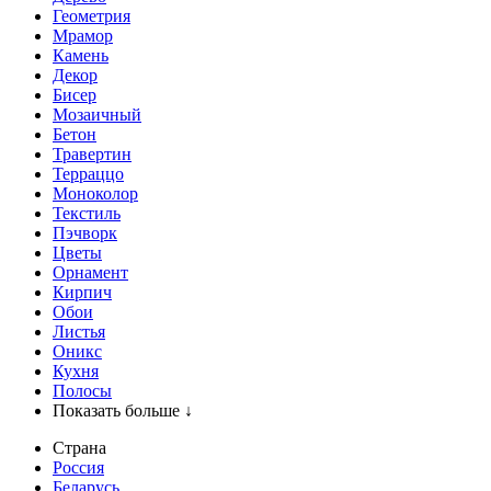
Геометрия
Мрамор
Камень
Декор
Бисер
Мозаичный
Бетон
Травертин
Терраццо
Моноколор
Текстиль
Пэчворк
Цветы
Орнамент
Кирпич
Обои
Листья
Оникс
Кухня
Полосы
Показать больше ↓
Страна
Россия
Беларусь