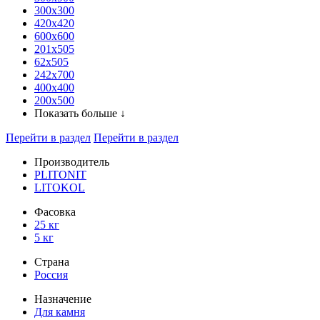
300x300
420х420
600х600
201х505
62х505
242х700
400х400
200х500
Показать больше ↓
Перейти в раздел
Перейти в раздел
Производитель
PLITONIT
LITOKOL
Фасовка
25 кг
5 кг
Страна
Россия
Назначение
Для камня