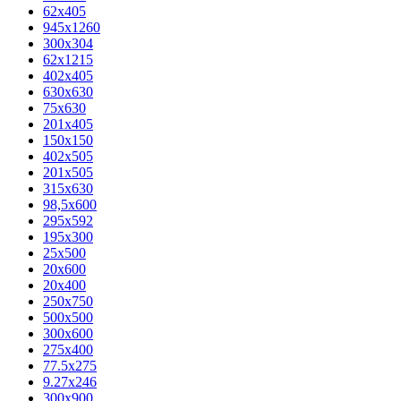
62х405
945x1260
300x304
62x1215
402x405
630x630
75x630
201x405
150x150
402x505
201x505
315x630
98,5х600
295x592
195х300
25x500
20х600
20х400
250x750
500x500
300x600
275x400
77.5х275
9.27x246
300x900