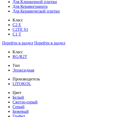
Для Клинкерной плитки
Для Керамогранита
Для Керамической плитки
Класс
С2 Е
C2TE S1
C1 T
Перейти в раздел
Перейти в раздел
Класс
RG/R2T
Тип
Эпоксидная
Производитель
LITOKOL
Цвет
Белый
Светло-серый
Серый
Бежевый
Графит