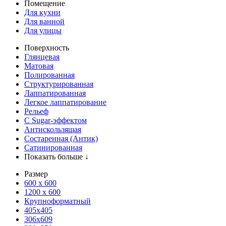
Помещение
Для кухни
Для ванной
Для улицы
Поверхность
Глянцевая
Матовая
Полированная
Структурированная
Лаппатированная
Легкое лаппатирование
Рельеф
С Sugar-эффектом
Антискользящая
Состаренная (Антик)
Сатинированная
Показать больше ↓
Размер
600 х 600
1200 х 600
Крупноформатный
405x405
306x609