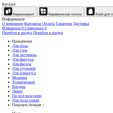
Каталог
Керамогранит
Керамическая плитка
Клей для п
Информация
О компании
Контакты
Оплата
Гарантии
Доставка
Избранное
0
Сравнение
0
Перейти в раздел
Перейти в раздел
Назначение
Для пола
Для стен
Для лестницы
Для фартука
Для фасада
Для ступеней
Для плинтуса
Мозаика
Технический
Бордюр
Декор
На пол на кухню
Для пола серый
Показать больше ↓