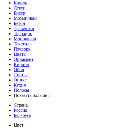
Камень
Декор
Бисер
Мозаичный
Бетон
Травертин
Терраццо
Моноколор
Текстиль
Пэчворк
Цветы
Орнамент
Кирпич
Обои
Листья
Оникс
Кухня
Полосы
Показать больше ↓
Страна
Россия
Беларусь
Цвет