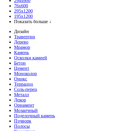
294x600
76х600
295х1200
195х1200
Показать больше ↓
Дизайн
Травертин
Дерево
Мрамор
Камень
Осколки камней
Бетон
Цемент
Моноколор
Оникс
Терраццо
Соль-перец
Металл
Декор
Орнамент
Мозаичный
Поделочный камень
Пэчворк
Полосы