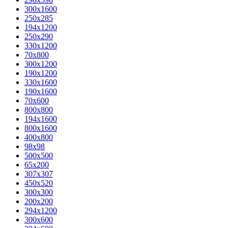
300x1600
250x285
194x1200
250x290
330x1200
70x800
300x1200
190x1200
330x1600
190x1600
70x600
800x800
194x1600
800x1600
400х800
98x98
500x500
65x200
307x307
450x520
300x300
200x200
294x1200
300x600