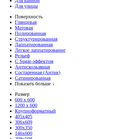
Для ванной
Для улицы
Поверхность
Глянцевая
Матовая
Полированная
Структурированная
Лаппатированная
Легкое лаппатирование
Рельеф
С Sugar-эффектом
Антискользящая
Состаренная (Антик)
Сатинированная
Показать больше ↓
Размер
600 х 600
1200 х 600
Крупноформатный
405x405
306x609
300x350
146x600
298x598