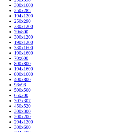
300x1600
250x285
194x1200
250x290
330x1200
70x800
300x1200
190x1200
330x1600
190x1600
70x600
800x800
194x1600
800x1600
400х800
98x98
500x500
65x200
307x307
450x520
300x300
200x200
294x1200
300x600