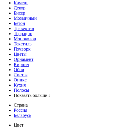
Камень
Декор
Бисер
Мозаичный
Бетон
Травертин
Терраццо
Моноколор
Текстиль
Пэчворк
Цветы
Орнамент
Кирпич
Обои
Листья
Оникс
Кухня
Полосы
Показать больше ↓
Страна
Россия
Беларусь
Цвет