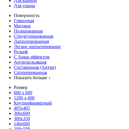
Для ванной
Для улицы
Поверхность
Глянцевая
Матовая
Полированная
Структурированная
Лаппатированная
Легкое лаппатирование
Рельеф
С Sugar-эффектом
Антискользящая
Состаренная (Антик)
Сатинированная
Показать больше ↓
Размер
600 х 600
1200 х 600
Крупноформатный
405x405
306x609
300x350
146x600
298x598