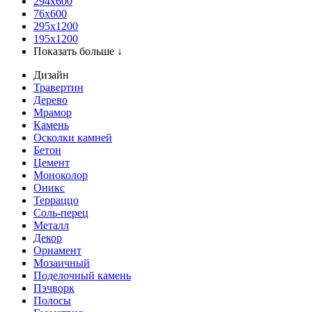
294x600
76х600
295х1200
195х1200
Показать больше ↓
Дизайн
Травертин
Дерево
Мрамор
Камень
Осколки камней
Бетон
Цемент
Моноколор
Оникс
Терраццо
Соль-перец
Металл
Декор
Орнамент
Мозаичный
Поделочный камень
Пэчворк
Полосы