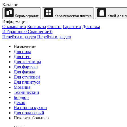
Каталог
Керамогранит
Керамическая плитка
Клей для п
Информация
О компании
Контакты
Оплата
Гарантии
Доставка
Избранное
0
Сравнение
0
Перейти в раздел
Перейти в раздел
Назначение
Для пола
Для стен
Для лестницы
Для фартука
Для фасада
Для ступеней
Для плинтуса
Мозаика
Технический
Бордюр
Декор
На пол на кухню
Для пола серый
Показать больше ↓