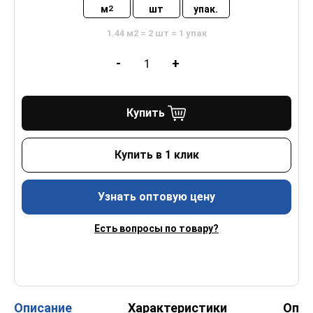
м
шт
упак.
2
1.44 м2 = 2 шт = 1 упак
-
+
Купить
Купить в 1 клик
Узнать оптовую цену
Есть вопросы по товару?
Описание
Характеристики
Опл