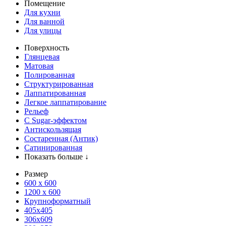
Помещение
Для кухни
Для ванной
Для улицы
Поверхность
Глянцевая
Матовая
Полированная
Структурированная
Лаппатированная
Легкое лаппатирование
Рельеф
С Sugar-эффектом
Антискользящая
Состаренная (Антик)
Сатинированная
Показать больше ↓
Размер
600 х 600
1200 х 600
Крупноформатный
405x405
306x609