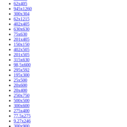
62х405
945x1260
300x304
62x1215
402x405
630x630
75x630
201x405
150x150
402x505
201x505
315x630
98,5х600
295x592
195х300
25x500
20х600
20х400
250x750
500x500
300x600
275x400
77.5х275
9.27x246
300x900