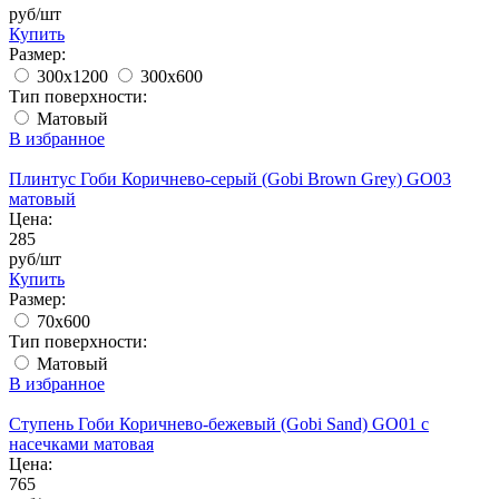
руб/шт
Купить
Размер:
300x1200
300x600
Тип поверхности:
Матовый
В избранное
Плинтус Гоби Коричнево-серый (Gobi Brown Grey) GO03
матовый
Цена:
285
руб/шт
Купить
Размер:
70x600
Тип поверхности:
Матовый
В избранное
Ступень Гоби Коричнево-бежевый (Gobi Sand) GO01 с
насечками матовая
Цена:
765