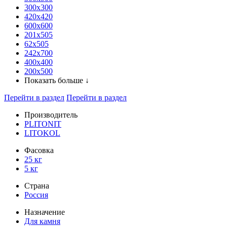
300x300
420х420
600х600
201х505
62х505
242х700
400х400
200х500
Показать больше ↓
Перейти в раздел
Перейти в раздел
Производитель
PLITONIT
LITOKOL
Фасовка
25 кг
5 кг
Страна
Россия
Назначение
Для камня