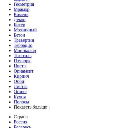
Геометрия
Мрамор
Камень
Декор
Бисер
Мозаичный
Бетон
Травертин
Терраццо
Моноколор
Текстиль
Пэчворк
Цветы
Орнамент
Кирпич
Обои
Листья
Оникс
Кухня
Полосы
Показать больше ↓
Страна
Россия
Беларусь