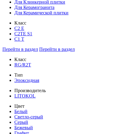
Для Клинкерной плитки
Для Керамогранита
Для Керамической плитки
Класс
С2 Е
C2TE S1
C1 T
Перейти в раздел
Перейти в раздел
Класс
RG/R2T
Тип
Эпоксидная
Производитель
LITOKOL
Цвет
Белый
Светло-серый
Серый
Бежевый
Графит