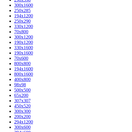
300x1600
250x285
194x1200
250x290
330x1200
70x800
300x1200
190x1200
330x1600
190x1600
70x600
800x800
194x1600
800x1600
400х800
98x98
500x500
65x200
307x307
450x520
300x300
200x200
294x1200
300x600