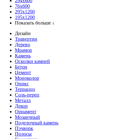
294x600
76х600
295х1200
195х1200
Показать больше ↓
Дизайн
Травертин
Дерево
Мрамор
Камень
Осколки камней
Бетон
Цемент
Моноколор
Оникс
Терраццо
Соль-перец
Металл
Декор
Орнамент
Мозаичный
Поделочный камень
Пэчворк
Полосы