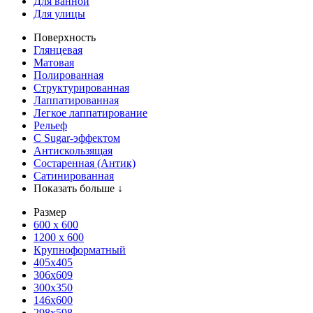
Для ванной
Для улицы
Поверхность
Глянцевая
Матовая
Полированная
Структурированная
Лаппатированная
Легкое лаппатирование
Рельеф
С Sugar-эффектом
Антискользящая
Состаренная (Антик)
Сатинированная
Показать больше ↓
Размер
600 х 600
1200 х 600
Крупноформатный
405x405
306x609
300x350
146x600
298x598