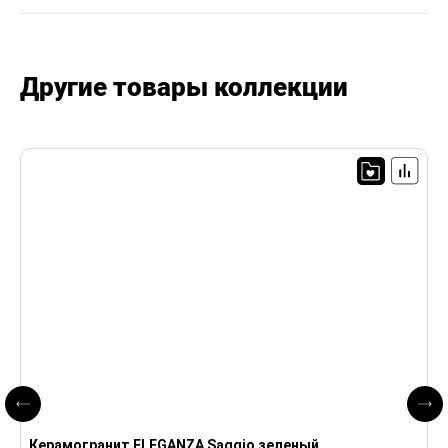
Другие товары коллекции
Керамогранит ELEGANZA Saggio зеленый
К