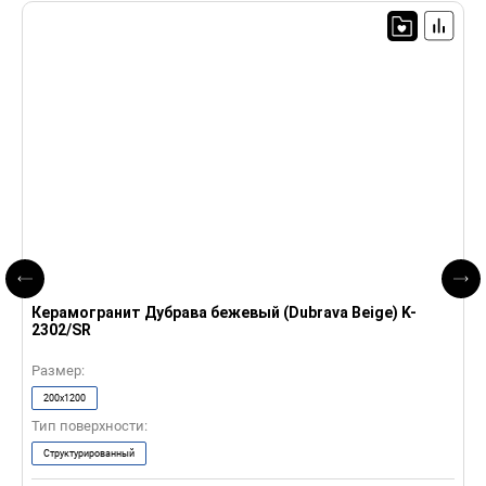
Керамогранит Дубрава бежевый (Dubrava Beige) K-
К
2302/SR
2
Размер:
Р
200x1200
Тип поверхности:
Т
Структурированный