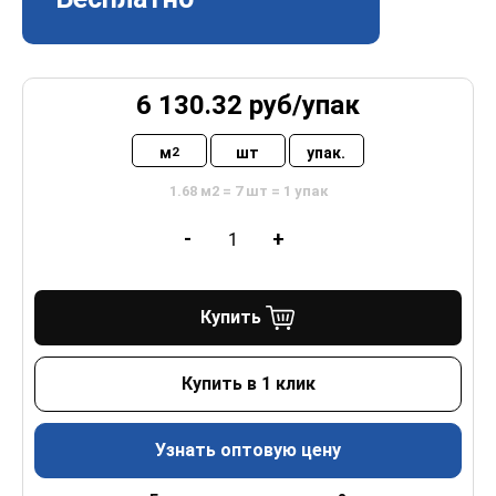
6 130.32
руб/
упак
м
шт
упак.
2
1.68 м2 = 7 шт = 1 упак
-
+
Купить
Купить в 1 клик
Узнать оптовую цену