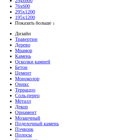
294x600
76х600
295х1200
195х1200
Показать больше ↓
Дизайн
Травертин
Дерево
Мрамор
Камень
Осколки камней
Бетон
Цемент
Моноколор
Оникс
Терраццо
Соль-перец
Металл
Декор
Орнамент
Мозаичный
Поделочный камень
Пэчворк
Полосы