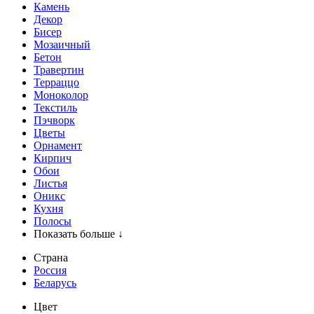
Камень
Декор
Бисер
Мозаичный
Бетон
Травертин
Терраццо
Моноколор
Текстиль
Пэчворк
Цветы
Орнамент
Кирпич
Обои
Листья
Оникс
Кухня
Полосы
Показать больше ↓
Страна
Россия
Беларусь
Цвет