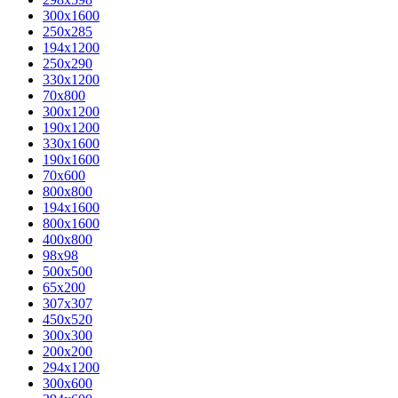
300x1600
250x285
194x1200
250x290
330x1200
70x800
300x1200
190x1200
330x1600
190x1600
70x600
800x800
194x1600
800x1600
400х800
98x98
500x500
65x200
307x307
450x520
300x300
200x200
294x1200
300x600