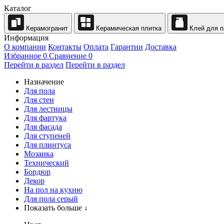
Каталог
Керамогранит
Керамическая плитка
Клей для п
Информация
О компании
Контакты
Оплата
Гарантии
Доставка
Избранное
0
Сравнение
0
Перейти в раздел
Перейти в раздел
Назначение
Для пола
Для стен
Для лестницы
Для фартука
Для фасада
Для ступеней
Для плинтуса
Мозаика
Технический
Бордюр
Декор
На пол на кухню
Для пола серый
Показать больше ↓