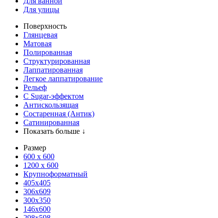
Для ванной
Для улицы
Поверхность
Глянцевая
Матовая
Полированная
Структурированная
Лаппатированная
Легкое лаппатирование
Рельеф
С Sugar-эффектом
Антискользящая
Состаренная (Антик)
Сатинированная
Показать больше ↓
Размер
600 х 600
1200 х 600
Крупноформатный
405x405
306x609
300x350
146x600
298x598