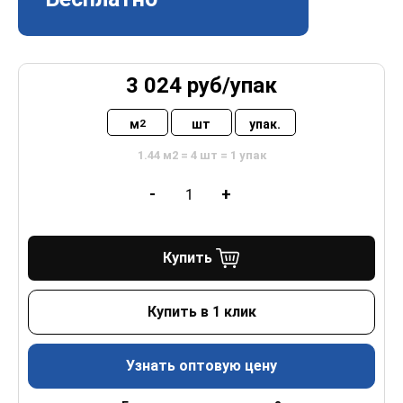
3 024
руб/
упак
м
шт
упак.
2
1.44 м2 = 4 шт = 1 упак
-
+
Купить
Купить в 1 клик
Узнать оптовую цену