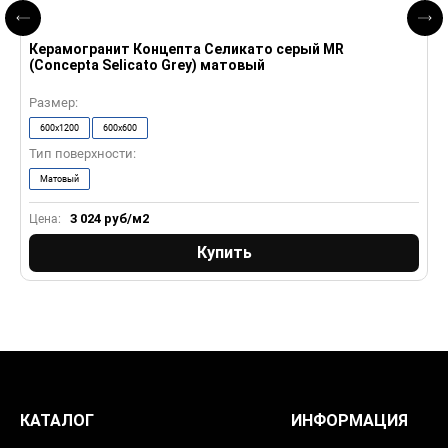
Керамогранит Концепта Селикато серый MR
К
(Concepta Selicato Grey) матовый
P
Размер:
Р
600x1200
600x600
Тип поверхности:
Т
Матовый
3 024
руб/м2
Цена:
Ц
Купить
КАТАЛОГ
ИНФОРМАЦИЯ