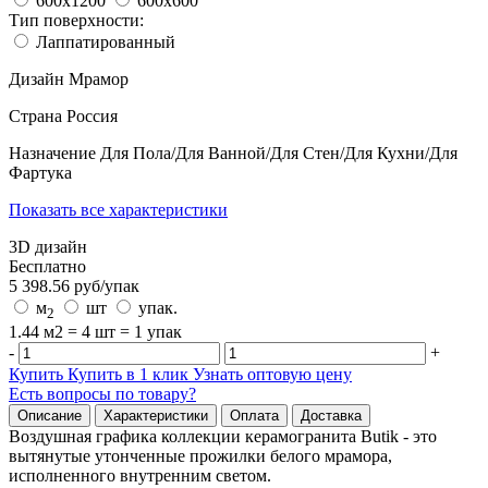
600x1200
600x600
Тип поверхности:
Лаппатированный
Дизайн
Мрамор
Страна
Россия
Назначение
Для Пола/Для Ванной/Для Стен/Для Кухни/Для
Фартука
Показать все характеристики
3D дизайн
Бесплатно
5 398.56
руб/
упак
м
шт
упак.
2
1.44 м2 = 4 шт = 1 упак
-
+
Купить
Купить в 1 клик
Узнать оптовую цену
Есть вопросы по товару?
Описание
Характеристики
Оплата
Доставка
Воздушная графика коллекции керамогранита Butik - это
вытянутые утонченные прожилки белого мрамора,
исполненного внутренним светом.