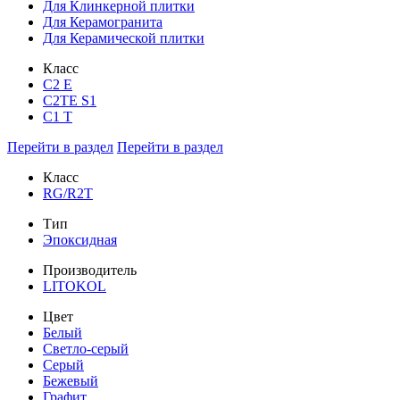
Для Клинкерной плитки
Для Керамогранита
Для Керамической плитки
Класс
С2 Е
C2TE S1
C1 T
Перейти в раздел
Перейти в раздел
Класс
RG/R2T
Тип
Эпоксидная
Производитель
LITOKOL
Цвет
Белый
Светло-серый
Серый
Бежевый
Графит