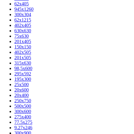
62х405
945x1260
300x304
62x1215
402x405
630x630
75x630
201x405
150x150
402x505
201x505
315x630
98,5х600
295x592
195х300
25x500
20х600
20х400
250x750
500x500
300x600
275x400
77.5х275
9.27x246
300x900