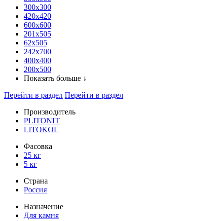
300x300
420х420
600х600
201х505
62х505
242х700
400х400
200х500
Показать больше ↓
Перейти в раздел
Перейти в раздел
Производитель
PLITONIT
LITOKOL
Фасовка
25 кг
5 кг
Страна
Россия
Назначение
Для камня