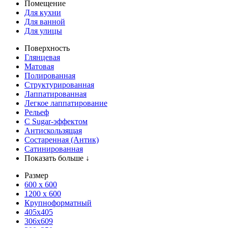
Помещение
Для кухни
Для ванной
Для улицы
Поверхность
Глянцевая
Матовая
Полированная
Структурированная
Лаппатированная
Легкое лаппатирование
Рельеф
С Sugar-эффектом
Антискользящая
Состаренная (Антик)
Сатинированная
Показать больше ↓
Размер
600 х 600
1200 х 600
Крупноформатный
405x405
306x609