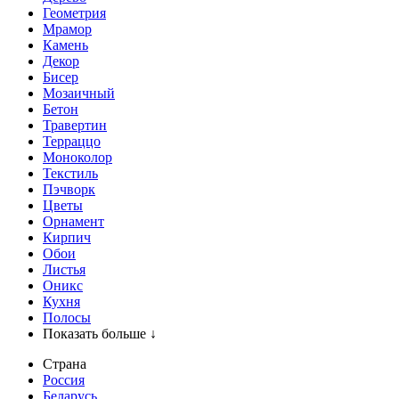
Геометрия
Мрамор
Камень
Декор
Бисер
Мозаичный
Бетон
Травертин
Терраццо
Моноколор
Текстиль
Пэчворк
Цветы
Орнамент
Кирпич
Обои
Листья
Оникс
Кухня
Полосы
Показать больше ↓
Страна
Россия
Беларусь