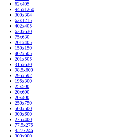
62х405
945x1260
300x304
62x1215
402x405
630x630
75x630
201x405
150x150
402x505
201x505
315x630
98,5х600
295x592
195х300
25x500
20х600
20х400
250x750
500x500
300x600
275x400
77.5х275
9.27x246
300x900