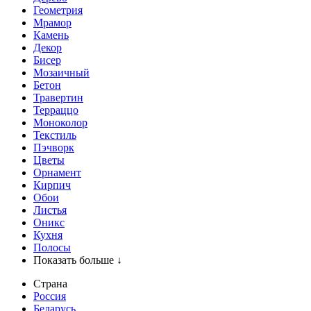
Геометрия
Мрамор
Камень
Декор
Бисер
Мозаичный
Бетон
Травертин
Терраццо
Моноколор
Текстиль
Пэчворк
Цветы
Орнамент
Кирпич
Обои
Листья
Оникс
Кухня
Полосы
Показать больше ↓
Страна
Россия
Беларусь