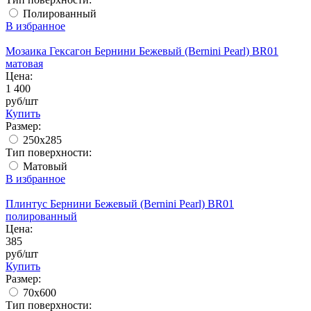
Полированный
В избранное
Мозаика Гексагон Бернини Бежевый (Bernini Pearl) BR01
матовая
Цена:
1 400
руб/шт
Купить
Размер:
250x285
Тип поверхности:
Матовый
В избранное
Плинтус Бернини Бежевый (Bernini Pearl) BR01
полированный
Цена:
385
руб/шт
Купить
Размер:
70x600
Тип поверхности: