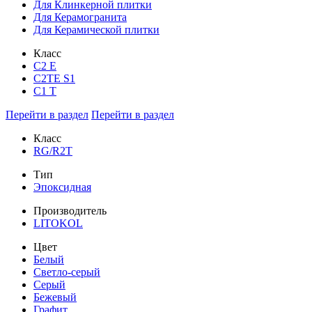
Для Клинкерной плитки
Для Керамогранита
Для Керамической плитки
Класс
С2 Е
C2TE S1
C1 T
Перейти в раздел
Перейти в раздел
Класс
RG/R2T
Тип
Эпоксидная
Производитель
LITOKOL
Цвет
Белый
Светло-серый
Серый
Бежевый
Графит