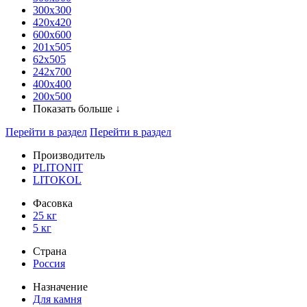
300x300
420х420
600х600
201х505
62х505
242х700
400х400
200х500
Показать больше ↓
Перейти в раздел
Перейти в раздел
Производитель
PLITONIT
LITOKOL
Фасовка
25 кг
5 кг
Страна
Россия
Назначение
Для камня