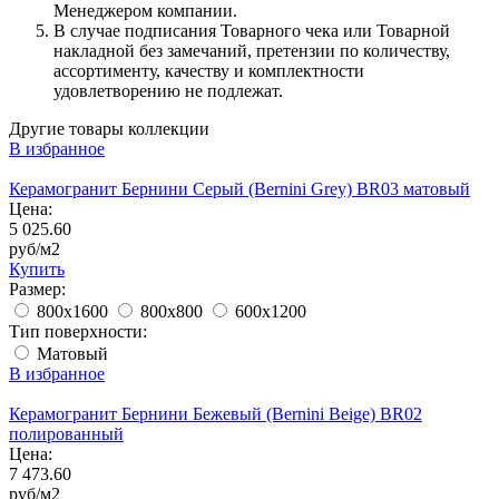
Менеджером компании.
В случае подписания Товарного чека или Товарной
накладной без замечаний, претензии по количеству,
ассортименту, качеству и комплектности
удовлетворению не подлежат.
Другие товары коллекции
В избранное
Керамогранит Бернини Серый (Bernini Grey) BR03 матовый
Цена:
5 025.60
руб/м2
Купить
Размер:
800x1600
800x800
600x1200
Тип поверхности:
Матовый
В избранное
Керамогранит Бернини Бежевый (Bernini Beige) BR02
полированный
Цена:
7 473.60
руб/м2