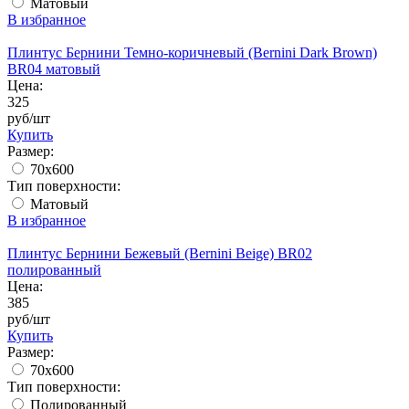
Матовый
В избранное
Плинтус Бернини Темно-коричневый (Bernini Dark Brown)
BR04 матовый
Цена:
325
руб/шт
Купить
Размер:
70x600
Тип поверхности:
Матовый
В избранное
Плинтус Бернини Бежевый (Bernini Beige) BR02
полированный
Цена:
385
руб/шт
Купить
Размер:
70x600
Тип поверхности:
Полированный