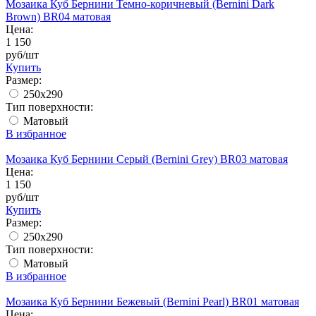
Мозаика Куб Бернини Темно-коричневый (Bernini Dark
Brown) BR04 матовая
Цена:
1 150
руб/шт
Купить
Размер:
250x290
Тип поверхности:
Матовый
В избранное
Мозаика Куб Бернини Серый (Bernini Grey) BR03 матовая
Цена:
1 150
руб/шт
Купить
Размер:
250x290
Тип поверхности:
Матовый
В избранное
Мозаика Куб Бернини Бежевый (Bernini Pearl) BR01 матовая
Цена: