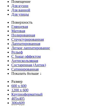
Помещение
Для кухни
Для ванной
Для улицы
Поверхность
Глянцевая
Матовая
Полированная
Структурированная
Лаппатированная
Легкое лаппатирование
Рельеф
С Sugar-эффектом
Антискользящая
Состаренная (Антик)
Сатинированная
Показать больше ↓
Размер
600 х 600
1200 х 600
Крупноформатный
405x405
306x609