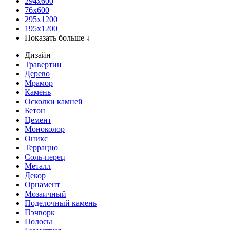
294x600
76х600
295х1200
195х1200
Показать больше ↓
Дизайн
Травертин
Дерево
Мрамор
Камень
Осколки камней
Бетон
Цемент
Моноколор
Оникс
Терраццо
Соль-перец
Металл
Декор
Орнамент
Мозаичный
Поделочный камень
Пэчворк
Полосы