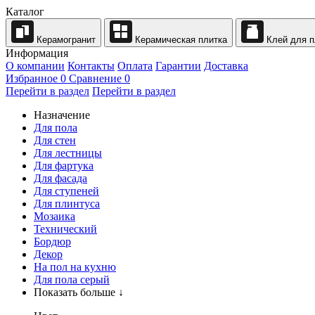
Каталог
Керамогранит
Керамическая плитка
Клей для п
Информация
О компании
Контакты
Оплата
Гарантии
Доставка
Избранное
0
Сравнение
0
Перейти в раздел
Перейти в раздел
Назначение
Для пола
Для стен
Для лестницы
Для фартука
Для фасада
Для ступеней
Для плинтуса
Мозаика
Технический
Бордюр
Декор
На пол на кухню
Для пола серый
Показать больше ↓