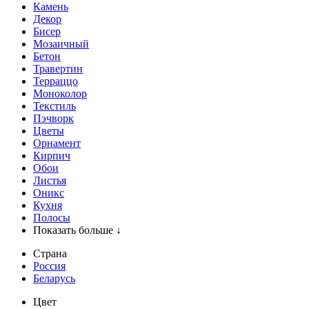
Камень
Декор
Бисер
Мозаичный
Бетон
Травертин
Терраццо
Моноколор
Текстиль
Пэчворк
Цветы
Орнамент
Кирпич
Обои
Листья
Оникс
Кухня
Полосы
Показать больше ↓
Страна
Россия
Беларусь
Цвет