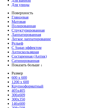
Для ванной
Для улицы
Поверхность
Глянцевая
Матовая
Полированная
Структурированная
Лаппатированная
Легкое лаппатирование
Рельеф
С Sugar-эффектом
Антискользящая
Состаренная (Антик)
Сатинированная
Показать больше ↓
Размер
600 х 600
1200 х 600
Крупноформатный
405x405
306x609
300x350
146x600
298x598