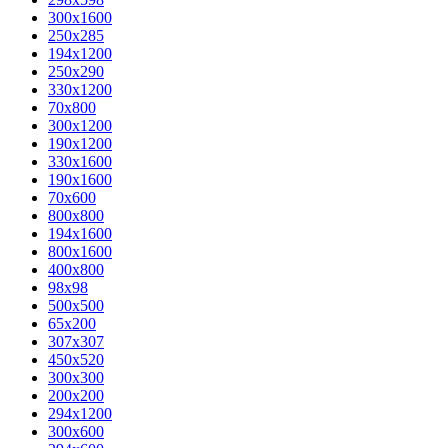
300x1600
250x285
194x1200
250x290
330x1200
70x800
300x1200
190x1200
330x1600
190x1600
70x600
800x800
194x1600
800x1600
400х800
98x98
500x500
65x200
307x307
450x520
300x300
200x200
294x1200
300x600