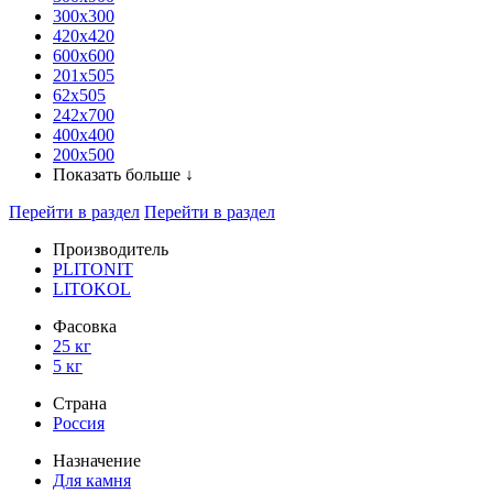
300x300
420х420
600х600
201х505
62х505
242х700
400х400
200х500
Показать больше ↓
Перейти в раздел
Перейти в раздел
Производитель
PLITONIT
LITOKOL
Фасовка
25 кг
5 кг
Страна
Россия
Назначение
Для камня