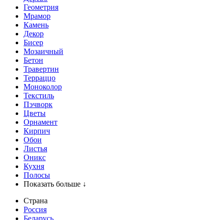
Геометрия
Мрамор
Камень
Декор
Бисер
Мозаичный
Бетон
Травертин
Терраццо
Моноколор
Текстиль
Пэчворк
Цветы
Орнамент
Кирпич
Обои
Листья
Оникс
Кухня
Полосы
Показать больше ↓
Страна
Россия
Беларусь