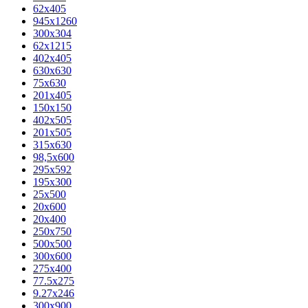
62х405
945x1260
300x304
62x1215
402x405
630x630
75x630
201x405
150x150
402x505
201x505
315x630
98,5х600
295x592
195х300
25x500
20х600
20х400
250x750
500x500
300x600
275x400
77.5х275
9.27x246
300x900