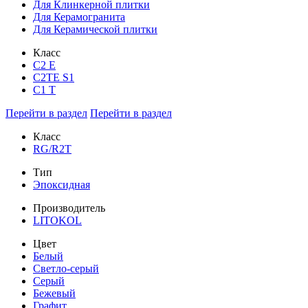
Для Клинкерной плитки
Для Керамогранита
Для Керамической плитки
Класс
С2 Е
C2TE S1
C1 T
Перейти в раздел
Перейти в раздел
Класс
RG/R2T
Тип
Эпоксидная
Производитель
LITOKOL
Цвет
Белый
Светло-серый
Серый
Бежевый
Графит