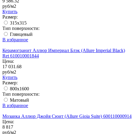
9 586.32
руб/м2
Купить
Размер:
315x315
Тип поверхности:
Глянцевый
В избранное
Керамогранит Аллюр Империал Блэк (Allure Imperial Black)
Ret 610010001844
Цена:
17 031.68
руб/м2
Купить
Размер:
800x1600
Тип поверхности:
Матовый
В избранное
Мозаика Аллюр Джойя Сюит (Allure Gioia Suite) 600110000914
Цена:
8 817
руб/м2