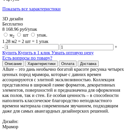
Показать все характеристики
3D дизайн
Бесплатно
8 168.96
руб/
упак
м
шт
упак.
2
1.28 м2 = 2 шт = 1 упак
-
+
Купить
Купить в 1 клик
Узнать оптовую цену
Есть вопросы по товару?
Описание
Характеристики
Оплата
Доставка
Allure – это дань необычно богатой красоте рисунка четырех
ценных пород мрамора, которые с давних времен
ассоциируются с элитной эксклюзивностью. Коллекция
представлена в широкой гамме форматов, декоративных
элементов, поверхностей и предназначена для оформления
как полов, так и стен. Ее особая ценность – в способности
наполнить классическое благородство неподвластного
времени материала современным звучанием, подходящим
даже для самых авангардных дизайнерских решений.
Дизайн:
Мрамор