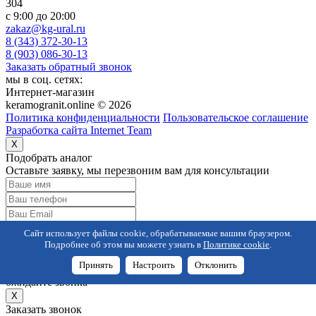
304
c 9:00 до 20:00
zakaz@kg-ural.ru
8 (343) 372-30-13
8 (903) 086-30-13
Заказать обратный звонок
мы в соц. сетях:
Интернет-магазин
keramogranit.online © 2026
Политика конфиденциальности
Пользовательское соглашение
Разработка сайта Internet Team
X
Подобрать аналог
Оставьте заявку, мы перезвоним вам для консультации
Согласен на обработку
персональных данных
Сайт использует файлы cookie, обрабатываемые вашим браузером.
Отправить заявку
Подробнее об этом вы можете узнать в
Политике cookie
.
Спасибо!
Принять
Настроить
Отклонить
Ваша заявка отправлена,
ожидайте звонка
X
Заказать звонок