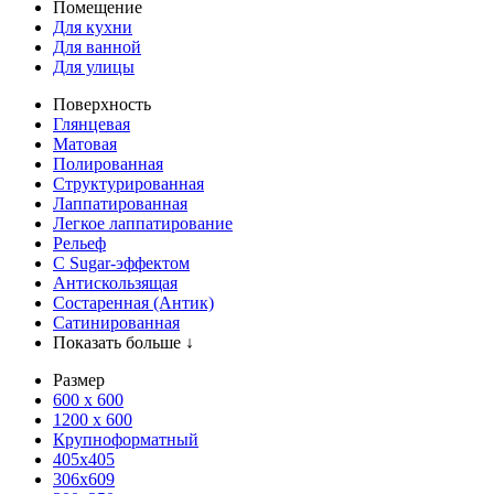
Помещение
Для кухни
Для ванной
Для улицы
Поверхность
Глянцевая
Матовая
Полированная
Структурированная
Лаппатированная
Легкое лаппатирование
Рельеф
С Sugar-эффектом
Антискользящая
Состаренная (Антик)
Сатинированная
Показать больше ↓
Размер
600 х 600
1200 х 600
Крупноформатный
405x405
306x609