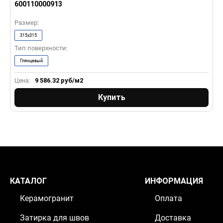
600110000913
B
Размер:
Р
315x315
Тип поверхности:
Т
Глянцевый
9 586.32
руб/м2
Цена:
Ц
Купить
КАТАЛОГ
ИНФОРМАЦИЯ
Керамогранит
Оплата
Затирка для швов
Доставка