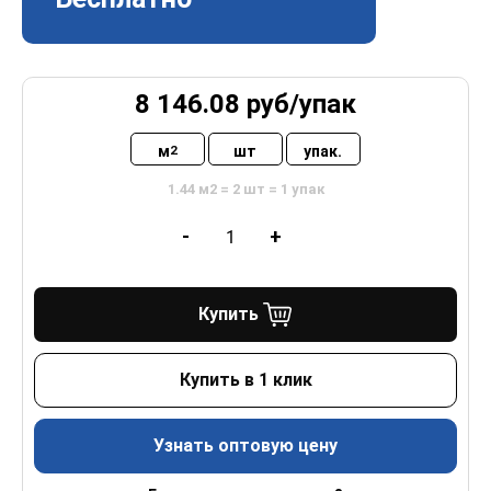
8 146.08
руб/
упак
м
шт
упак.
2
1.44 м2 = 2 шт = 1 упак
-
+
Купить
Купить в 1 клик
Узнать оптовую цену