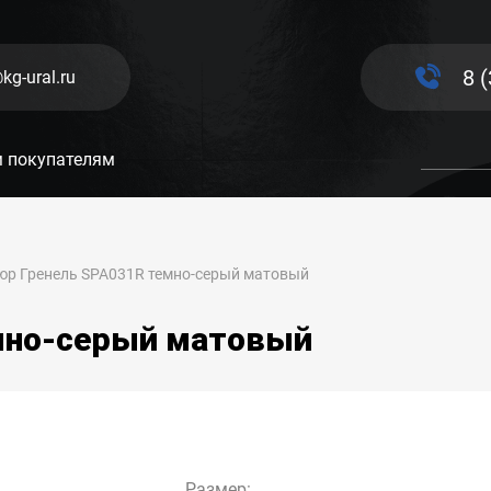
8 
kg-ural.ru
 покупателям
юр Гренель SPA031R темно-серый матовый
мно-серый матовый
Размер: