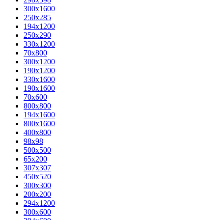
300x1600
250x285
194x1200
250x290
330x1200
70x800
300x1200
190x1200
330x1600
190x1600
70x600
800x800
194x1600
800x1600
400х800
98x98
500x500
65x200
307x307
450x520
300x300
200x200
294x1200
300x600