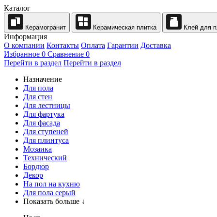
Каталог
Керамогранит
Керамическая плитка
Клей для п
Информация
О компании
Контакты
Оплата
Гарантии
Доставка
Избранное
0
Сравнение
0
Перейти в раздел
Перейти в раздел
Назначение
Для пола
Для стен
Для лестницы
Для фартука
Для фасада
Для ступеней
Для плинтуса
Мозаика
Технический
Бордюр
Декор
На пол на кухню
Для пола серый
Показать больше ↓