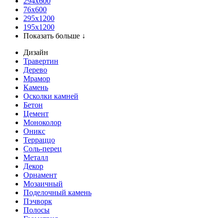
294x600
76х600
295х1200
195х1200
Показать больше ↓
Дизайн
Травертин
Дерево
Мрамор
Камень
Осколки камней
Бетон
Цемент
Моноколор
Оникс
Терраццо
Соль-перец
Металл
Декор
Орнамент
Мозаичный
Поделочный камень
Пэчворк
Полосы