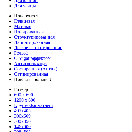
Для ванной
Для улицы
Поверхность
Глянцевая
Матовая
Полированная
Структурированная
Лаппатированная
Легкое лаппатирование
Рельеф
С Sugar-эффектом
Антискользящая
Состаренная (Антик)
Сатинированная
Показать больше ↓
Размер
600 х 600
1200 х 600
Крупноформатный
405x405
306x609
300x350
146x600
298x598