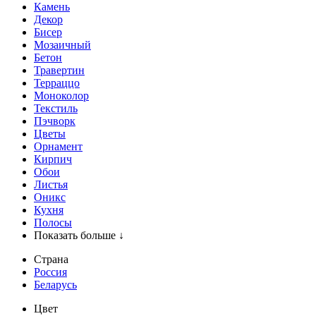
Камень
Декор
Бисер
Мозаичный
Бетон
Травертин
Терраццо
Моноколор
Текстиль
Пэчворк
Цветы
Орнамент
Кирпич
Обои
Листья
Оникс
Кухня
Полосы
Показать больше ↓
Страна
Россия
Беларусь
Цвет