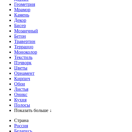
Геометрия
Мрамор
Камень
Декор
Бисер
Мозаичный
Бетон
Травертин
Терраццо
Моноколор
Текстиль
Пэчворк
Цветы
Орнамент
Кирпич
Обои
Листья
Оникс
Кухня
Полосы
Показать больше ↓
Страна
Россия
Беларусь