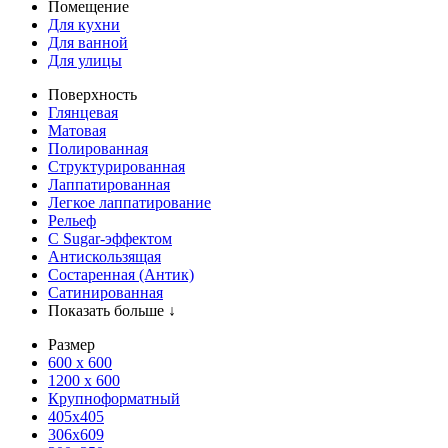
Помещение
Для кухни
Для ванной
Для улицы
Поверхность
Глянцевая
Матовая
Полированная
Структурированная
Лаппатированная
Легкое лаппатирование
Рельеф
С Sugar-эффектом
Антискользящая
Состаренная (Антик)
Сатинированная
Показать больше ↓
Размер
600 х 600
1200 х 600
Крупноформатный
405x405
306x609