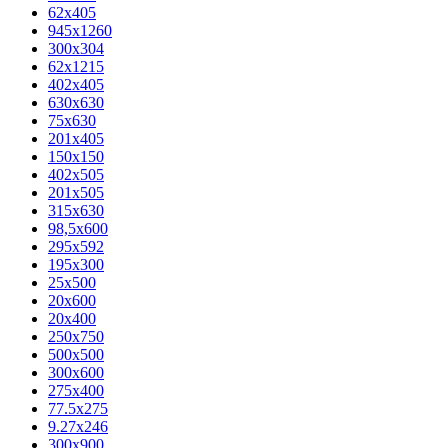
62х405
945x1260
300x304
62x1215
402x405
630x630
75x630
201x405
150x150
402x505
201x505
315x630
98,5х600
295x592
195х300
25x500
20х600
20х400
250x750
500x500
300x600
275x400
77.5х275
9.27x246
300x900