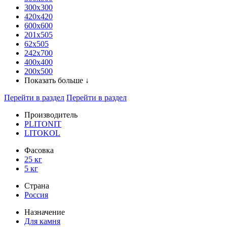
300x300
420х420
600х600
201х505
62х505
242х700
400х400
200х500
Показать больше ↓
Перейти в раздел
Перейти в раздел
Производитель
PLITONIT
LITOKOL
Фасовка
25 кг
5 кг
Страна
Россия
Назначение
Для камня