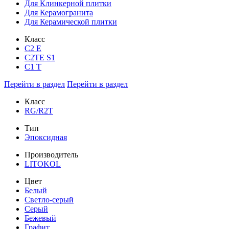
Для Клинкерной плитки
Для Керамогранита
Для Керамической плитки
Класс
С2 Е
C2TE S1
C1 T
Перейти в раздел
Перейти в раздел
Класс
RG/R2T
Тип
Эпоксидная
Производитель
LITOKOL
Цвет
Белый
Светло-серый
Серый
Бежевый
Графит