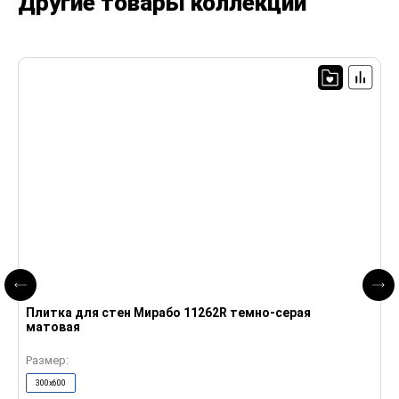
Другие товары коллекции
Плитка для стен Мирабо 11262R темно-серая
П
матовая
м
Размер:
Р
300x600