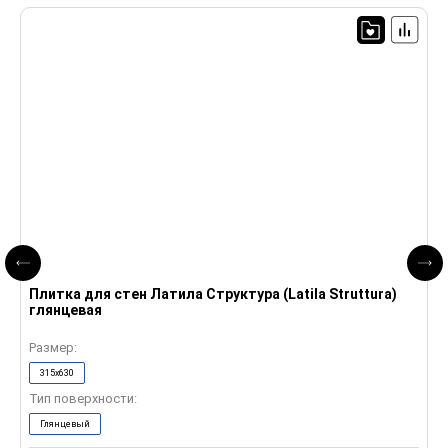
Плитка для стен Латила Структура (Latila Struttura)
П
глянцевая
Размер:
Р
315x630
Тип поверхности:
Т
Глянцевый