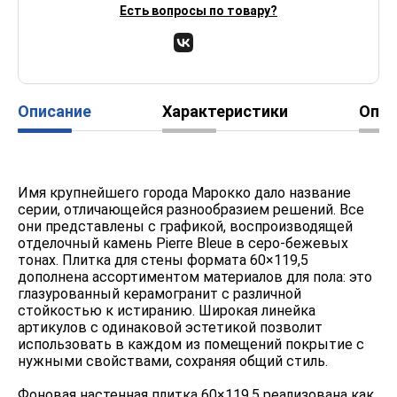
Есть вопросы по товару?
Описание
Характеристики
Опл
Имя крупнейшего города Марокко дало название
серии, отличающейся разнообразием решений. Все
они представлены с графикой, воспроизводящей
отделочный камень Pierre Bleue в серо-бежевых
тонах. Плитка для стены формата 60×119,5
дополнена ассортиментом материалов для пола: это
глазурованный керамогранит с различной
стойкостью к истиранию. Широкая линейка
артикулов с одинаковой эстетикой позволит
использовать в каждом из помещений покрытие с
нужными свойствами, сохраняя общий стиль.
Фоновая настенная плитка 60×119,5 реализована как