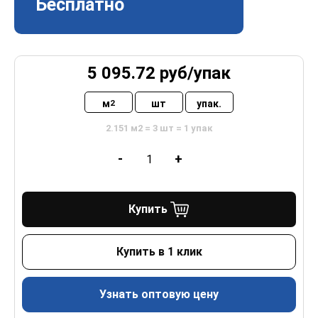
Бесплатно
5 095.72
руб/
упак
м
шт
упак.
2
2.151 м2 = 3 шт = 1 упак
-
+
Купить
Купить в 1 клик
Узнать оптовую цену