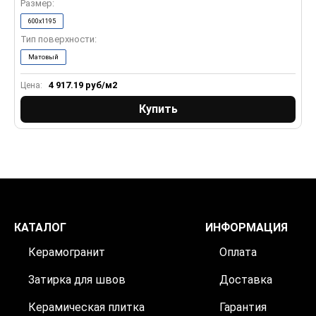
Размер:
Р
600x1195
Тип поверхности:
Т
Матовый
4 917.19
руб/м2
Цена:
Ц
Купить
КАТАЛОГ
ИНФОРМАЦИЯ
Керамогранит
Оплата
Затирка для швов
Доставка
Керамическая плитка
Гарантия