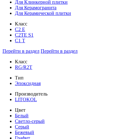
Для Клинкерной плитки
Для Керамогранита
Для Керамической плитки
Класс
С2 Е
C2TE S1
C1 T
Перейти в раздел
Перейти в раздел
Класс
RG/R2T
Тип
Эпоксидная
Производитель
LITOKOL
Цвет
Белый
Светло-серый
Серый
Бежевый
Графит