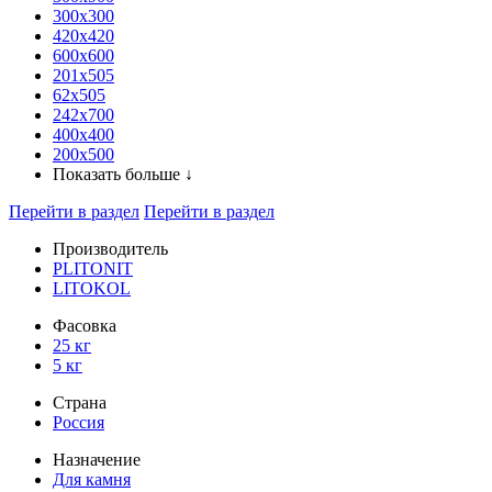
300x300
420х420
600х600
201х505
62х505
242х700
400х400
200х500
Показать больше ↓
Перейти в раздел
Перейти в раздел
Производитель
PLITONIT
LITOKOL
Фасовка
25 кг
5 кг
Страна
Россия
Назначение
Для камня