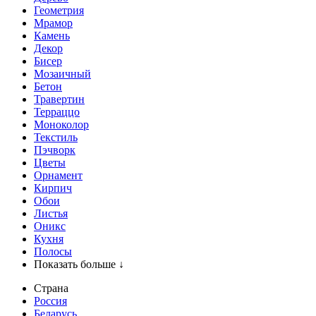
Геометрия
Мрамор
Камень
Декор
Бисер
Мозаичный
Бетон
Травертин
Терраццо
Моноколор
Текстиль
Пэчворк
Цветы
Орнамент
Кирпич
Обои
Листья
Оникс
Кухня
Полосы
Показать больше ↓
Страна
Россия
Беларусь