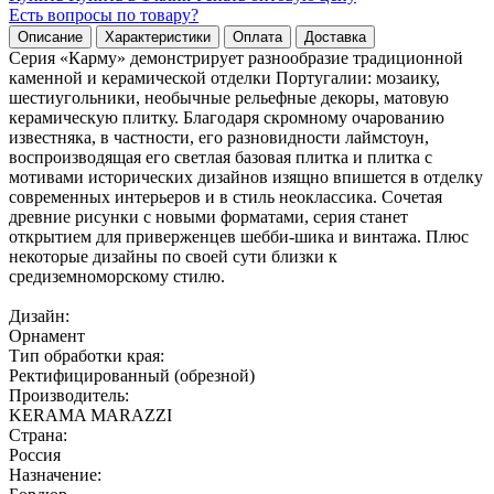
Есть вопросы по товару?
Описание
Характеристики
Оплата
Доставка
Серия «Карму» демонстрирует разнообразие традиционной
каменной и керамической отделки Португалии: мозаику,
шестиугольники, необычные рельефные декоры, матовую
керамическую плитку. Благодаря скромному очарованию
известняка, в частности, его разновидности лаймстоун,
воспроизводящая его светлая базовая плитка и плитка с
мотивами исторических дизайнов изящно впишется в отделку
современных интерьеров и в стиль неоклассика. Сочетая
древние рисунки с новыми форматами, серия станет
открытием для приверженцев шебби-шика и винтажа. Плюс
некоторые дизайны по своей сути близки к
средиземноморскому стилю.
Дизайн:
Орнамент
Тип обработки края:
Ректифицированный (обрезной)
Производитель:
KERAMA MARAZZI
Страна:
Россия
Назначение: