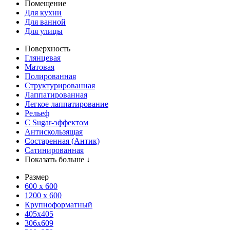
Помещение
Для кухни
Для ванной
Для улицы
Поверхность
Глянцевая
Матовая
Полированная
Структурированная
Лаппатированная
Легкое лаппатирование
Рельеф
С Sugar-эффектом
Антискользящая
Состаренная (Антик)
Сатинированная
Показать больше ↓
Размер
600 х 600
1200 х 600
Крупноформатный
405x405
306x609