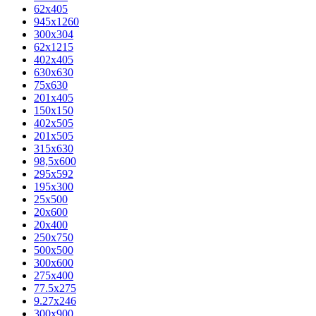
62х405
945x1260
300x304
62x1215
402x405
630x630
75x630
201x405
150x150
402x505
201x505
315x630
98,5х600
295x592
195х300
25x500
20х600
20х400
250x750
500x500
300x600
275x400
77.5х275
9.27x246
300x900